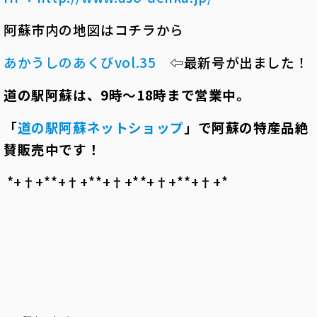
阿蘇市内の地図はコチラから
あかうしのあくびvol.35
⇦最新号が出ました！
道の駅阿蘇は、
9
時～
18
時まで営業中。
「
道の駅阿蘇ネットショップ
」で阿蘇の特産品絶
賛販売中です！
*+†+*――*+†+*――*+†+*――*+†+*――*+†+*――