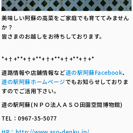
美味しい阿蘇の高菜をご家庭でも育ててみません
か？
皆さまのお越しをお待ちしております。
*+†+*――*+†+*――*+†+*――*+†+*――*+†+*――
道路情報や店舗情報など
道の駅阿蘇
Facebook
、
道の駅阿蘇ホームページ
でもお知らせしておりま
すのでご活用下さい。
道の駅阿蘇(ＮＰＯ法人ＡＳＯ田園空間博物館)
TEL：0967-35-5077
HP
：
http://www.aso-denku.jp/