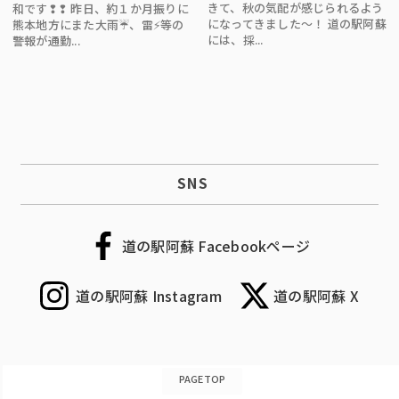
きて、秋の気配が感じられるよう
和です❢❢ 昨日、約１か月振りに
になってきました〜！ 道の駅阿蘇
熊本地方にまた大雨☔、雷⚡等の
には、採...
警報が通勤...
SNS
道の駅阿蘇 Facebookページ
道の駅阿蘇 Instagram
道の駅阿蘇 X
PAGETOP