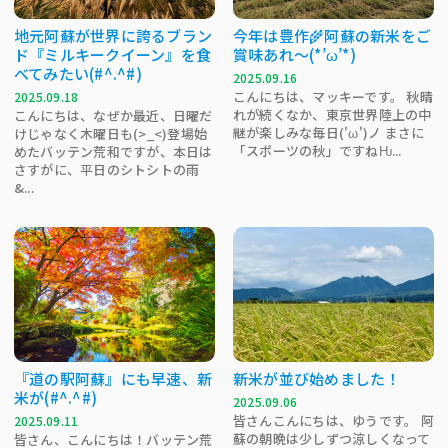
地元阿蘇が世界に誇るブラン
今年は豊作🌾阿蘇の新米をご
ド『ミルキークイーン』を食
賞味あれ～(*’ω’*)
べてみたい(#^.^#)
2025.09.16
こんにちは、マッキーです。 秋晴
2025.09.18
れが続くなか、東京世界陸上の中
こんにちは、なぜか最近、日曜だ
継が楽しみな毎日('ω')ノ まさに
けじゃなく木曜日も(>_<)登場始
「スポーツの秋」ですねǶ...
めたバッテン荒和ですが、本日は
さすがに、平日のシトシトの雨
&...
『道の駅阿蘇』にも早速、新
新米が並び始めました！
米が(#^.^#)
2025.09.06
皆さんこんにちは、ゆうです。 阿
2025.09.11
蘇の朝晩は少しずつ涼しくなって
皆さん、こんにちは！バッテン荒