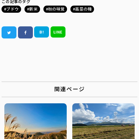
この記事のタグ
ブドウ
新米
秋の味覚
高菜の種
B!
LINE
関連ページ