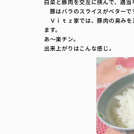
白菜と豚肉を交互に挟んで、適当
豚はバラのスライスがベターです
Ｖｉｔｚ家では、豚肉の臭みを
ます。
あ～楽チン。
出来上がりはこんな感じ。