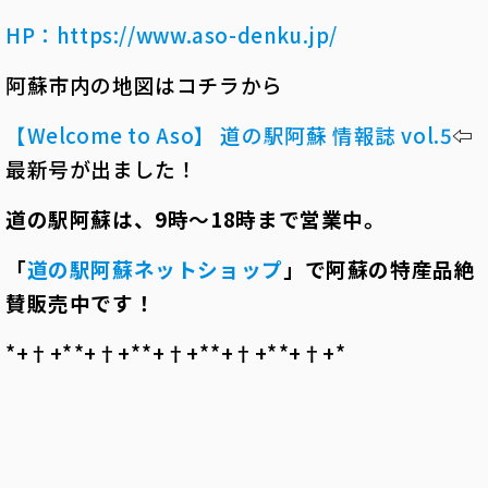
HP：
https://www.aso-denku.jp/
阿蘇市内の地図はコチラから
【Welcome to Aso】 道の駅阿蘇 情報誌 vol.5
⇦
最新号が出ました！
道の駅阿蘇は、
9
時～
18
時まで営業中。
「
道の駅阿蘇ネットショップ
」で阿蘇の特産品絶
賛販売中です！
*+†+*――*+†+*――*+†+*――*+†+*――*+†+*