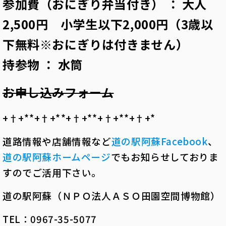
参加費（おにぎり弁当付き） ： 大人
2,500円 小学生以下2,000円（3歳以
下無料※おにぎりは付きません）
持参物 ： 水筒
お申し込みフォーム
+†+*――*+†+*――*+†+*――*+†+*――*+†+*――
道路情報や店舗情報など
道の駅阿蘇Facebook
、
道の駅阿蘇ホームページ
でもお知らせしておりま
すのでご活用下さい。
道の駅阿蘇（ＮＰＯ法人ＡＳＯ田園空間博物館
）
TEL
：
0967-35-5077