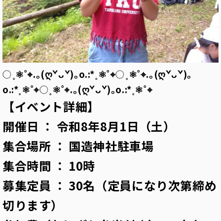
◌˳⚛˚⌖.｡‎(ღˇᴗˇ)｡o.:*˳⚛˚⌖◌˳⚛˚⌖.｡‎(ღˇᴗˇ)｡
o.:*˳⚛˚⌖◌˳⚛˚⌖.｡‎(ღˇᴗˇ)｡o.:*˳⚛˚⌖
【イベント詳細】
開催日 ： 令和8年8月1日（土）
集合場所 ： 国造神社駐車場
集合時間 ： 10時
募集定員 ： 30名（定員になり次第締め
切ります）