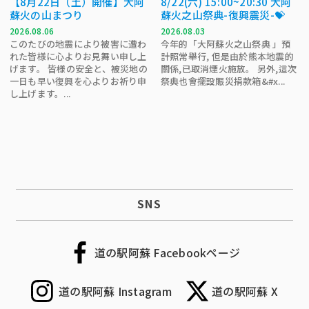
【8月22日（土）開催】大阿
8/22(六) 15:00~20:30 大阿
蘇火の山まつり
蘇火之山祭典-復興震災-💝
2026.08.06
2026.08.03
このたびの地震により被害に遭わ
今年的「大阿蘇火之山祭典 」預
れた皆様に心よりお見舞い申し上
計照常舉行, 但是由於熊本地震的
げます。 皆様の安全と、被災地の
關係,已取消煙火施放。 另外,這次
一日も早い復興を心よりお祈り申
祭典也會擺設賑災捐款箱&#x...
し上げます。...
SNS
道の駅阿蘇 Facebookページ
道の駅阿蘇 Instagram
道の駅阿蘇 X