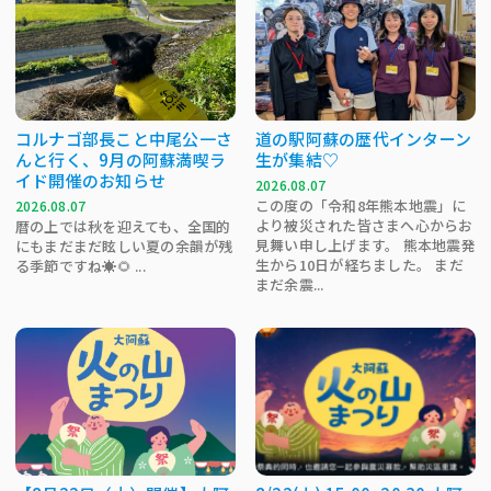
コルナゴ部長こと中尾公一さ
道の駅阿蘇の歴代インターン
んと行く、9月の阿蘇満喫ラ
生が集結♡
イド開催のお知らせ
2026.08.07
この度の「令和8年熊本地震」に
2026.08.07
より被災された皆さまへ心からお
暦の上では秋を迎えても、全国的
見舞い申し上げます。 熊本地震発
にもまだまだ眩しい夏の余韻が残
生から10日が経ちました。 まだ
る季節ですね☀️🌻 ...
まだ余震...