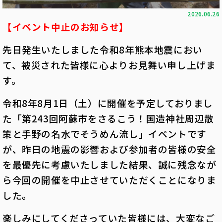
2026.06.26
【イベント中止のお知らせ】
先日発生いたしました令和
8
年熊本地震におい
て、被災された皆様に心よりお見舞い申し上げま
す。
令和
8
年
8
月
1
日（土）に開催を予定しておりまし
た「第
243
回阿蘇市をさるこう！国造神社周辺散
策と手野の名水でそうめん流し」イベントです
が、昨日の地震の影響および参加者の皆様の安全
を最優先に考慮いたしました結果、誠に残念なが
ら今回の開催を中止させていただくことになりま
した。
楽しみにしてくださっていた皆様には、大変なご