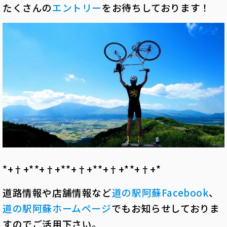
たくさんの
エントリー
をお待ちしております！
*+†+*――*+†+*――*+†+*――*+†+*――*+†+*――
道路情報や店舗情報など
道の駅阿蘇
Facebook
、
道の駅阿蘇ホームページ
でもお知らせしておりま
すのでご活用下さい。