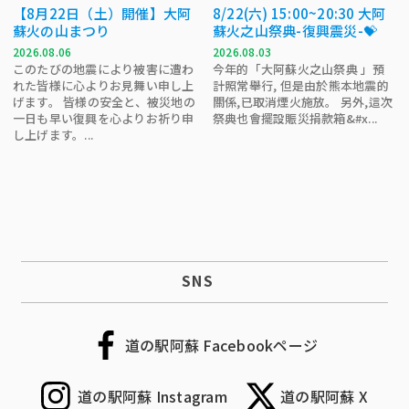
【8月22日（土）開催】大阿
8/22(六) 15:00~20:30 大阿
蘇火の山まつり
蘇火之山祭典-復興震災-💝
2026.08.06
2026.08.03
このたびの地震により被害に遭わ
今年的「大阿蘇火之山祭典 」預
れた皆様に心よりお見舞い申し上
計照常舉行, 但是由於熊本地震的
げます。 皆様の安全と、被災地の
關係,已取消煙火施放。 另外,這次
一日も早い復興を心よりお祈り申
祭典也會擺設賑災捐款箱&#x...
し上げます。...
SNS
道の駅阿蘇 Facebookページ
道の駅阿蘇 Instagram
道の駅阿蘇 X