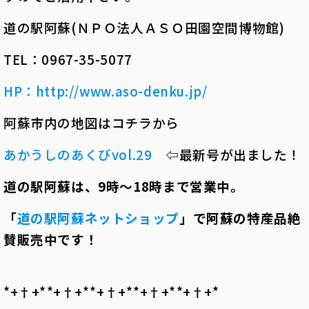
道の駅阿蘇(ＮＰＯ法人ＡＳＯ田園空間博物館)
TEL：0967-35-5077
HP
：
http://www.aso-denku.jp/
阿蘇市内の地図はコチラから
あかうしのあくびvol.29
⇦最新号が出ました！
道の駅阿蘇は、9時～18時まで営業中。
「
道の駅阿蘇ネットショップ
」で阿蘇の特産品絶
賛販売中です！
*+†+*――*+†+*――*+†+*――*+†+*――*+†+*――