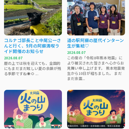
コルナゴ部長こと中尾公一さ
道の駅阿蘇の歴代インターン
んと行く、9月の阿蘇満喫ラ
生が集結♡
イド開催のお知らせ
2026.08.07
この度の「令和8年熊本地震」に
2026.08.07
より被災された皆さまへ心からお
暦の上では秋を迎えても、全国的
見舞い申し上げます。 熊本地震発
にもまだまだ眩しい夏の余韻が残
生から10日が経ちました。 まだ
る季節ですね☀️🌻 ...
まだ余震...