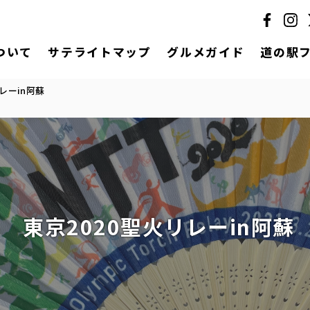
ついて
サテライトマップ
グルメガイド
道の駅
レーin阿蘇
東京2020聖火リレーin阿蘇