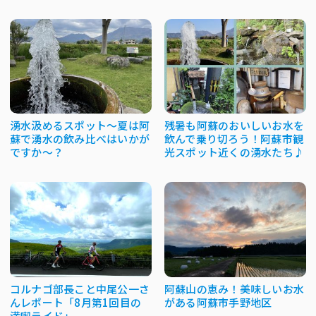
湧水汲めるスポット～夏は阿
残暑も阿蘇のおいしいお水を
蘇で湧水の飲み比べはいかが
飲んで乗り切ろう！阿蘇市観
ですか～？
光スポット近くの湧水たち♪
コルナゴ部長こと中尾公一さ
阿蘇山の恵み！美味しいお水
んレポート「8月第1回目の
がある阿蘇市手野地区
満喫ライド」