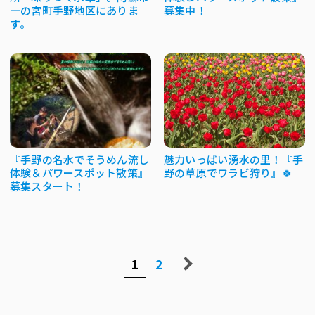
一の宮町手野地区にありま
募集中！
す。
『手野の名水でそうめん流し
魅力いっぱい湧水の里！『手
体験＆パワースポット散策』
野の草原でワラビ狩り』🍀
募集スタート！
1
2