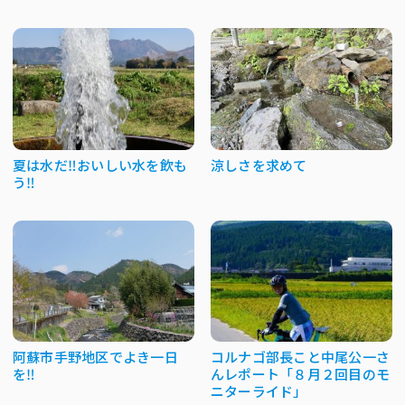
夏は水だ‼おいしい水を飲も
涼しさを求めて
う‼
阿蘇市手野地区でよき一日
コルナゴ部長こと中尾公一さ
を‼
んレポート「８月２回目のモ
ニターライド」