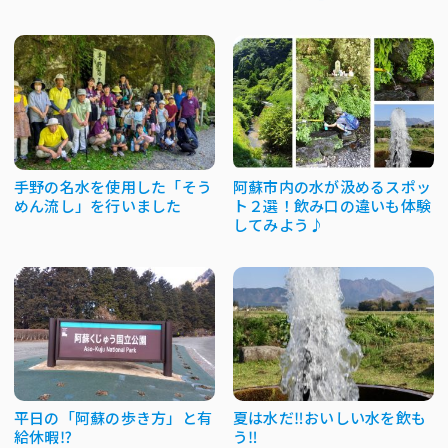
手野の名水を使用した「そう
阿蘇市内の水が汲めるスポッ
めん流し」を行いました
ト２選！飲み口の違いも体験
してみよう♪
平日の「阿蘇の歩き方」と有
夏は水だ‼おいしい水を飲も
給休暇⁉
う‼