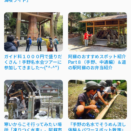
ガイド料１０００円で盛りだ
阿蘇のおすすめスポット紹介
くさん！手野名水会ツアーに
Part８（手野、中通編）＆道
参加してきました～(*^-^*)
の駅阿蘇のお弁当紹介
寒いからこそ行ってみたい場
『手野の名水でそうめん流し
所「凍りつく水車」。阿蘇市
体験＆パワースポット散策』