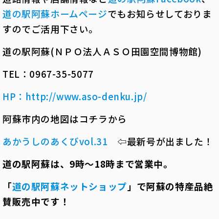
道の駅阿蘇ホームページ
でもお知らせしておりま
すのでご活用下さい。
道の駅阿蘇(ＮＰＯ法人ＡＳＯ田園空間博物館)
TEL：0967-35-5077
HP
：
http://www.aso-denku.jp/
阿蘇市内の地図はコチラから
あかうしのあくびvol.31
⇦最新号が出ました！
道の駅阿蘇は、
9
時～
18
時まで営業中。
「
道の駅阿蘇ネットショップ
」で阿蘇の特産品絶
賛販売中です！