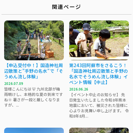
関連ページ
【申込受付中！】国造神社周
第243回阿蘇市をさるこう！
辺散策と”手野の名水”で「そ
「国造神社周辺散策と手野の
うめん流し体験」
名水でそうめん流し体験」イ
ベント情報【中止】
2026.07.09
皆様こんにちは🐻 九州北部が梅
2026.06.26
雨明けし、本格的な夏の到来です
【イベント中止のお知らせ】 先
ね🌞 暑さが一段と厳しくなりま
日発生いたしました令和8年熊本
すが、...
地震において、被災された皆様に
心よりお見舞い申し上げます。 令
和8年8月...