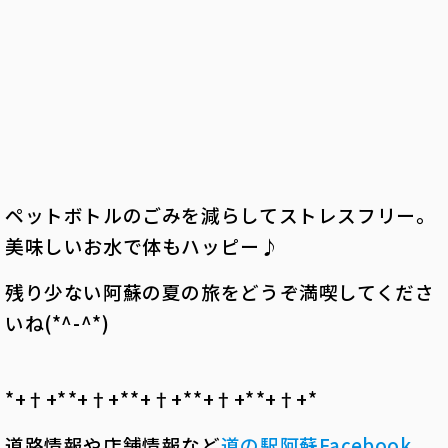
ペットボトルのごみを減らしてストレスフリー。
美味しいお水で体もハッピー♪
残り少ない阿蘇の夏の旅をどうぞ満喫してくださ
いね(*^-^*)
*+†+*――*+†+*――*+†+*――*+†+*――*+†+*――
道路情報や店舗情報など
道の駅阿蘇
Facebook
、