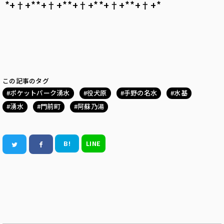
*+†+*――*+†+*――*+†+*――*+†+*――*+†+*――
この記事のタグ
ポケットパーク湧水
役犬原
手野の名水
水基
湧水
門前町
阿蘇乃湯
B!
LINE