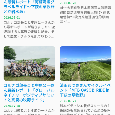
ん最新レポート「阿蘇満喫グ
2026.07.28
ラベルライド～下荻の草牧野
Hi~~大家來到日本應該可以發現這
と立岩水源」
邊的自然環境真的很天然!🏞 這也
是當初Yui決定來這邊長住的原因
2026.08.01
😃 也...
コルナゴ部長こと中尾公一さんか
ら最新レポートが届きました✨ 泥
煙あげる大草原の走破と絶景、そ
して歴史・グルメを肌で味わう...
コルナゴ部長こと中尾公一さ
清田あづささんサイクルイベ
ん最新レポート「グローバル
ント「MTB OASOBI RIDE in
ネイチャーポジティブサミッ
下荻の草牧野」
トと真夏の牧野ライド」
2026.07.27
熊本パティシエ養成スクールの主
2026.07.28
任講師も務められていた道の駅阿
コルナゴ部長こと中尾公一さんか
蘇の牧野ガイド「清田あづさ」さ