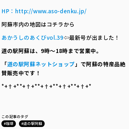
HP
：
http://www.aso-denku.jp/
阿蘇市内の地図はコチラから
あかうしのあくびvol.39
⇦最新号が出ました！
道の駅阿蘇は、
9
時～
18
時まで営業中。
「
道の駅阿蘇ネットショップ
」で阿蘇の特産品絶
賛販売中です！
*+†+*――*+†+*――*+†+*――*+†+*――*+†+*――
この記事のタグ
珈琲
道の駅阿蘇