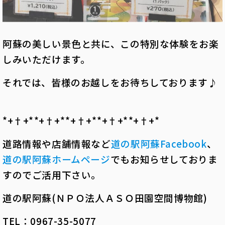
阿蘇の美しい景色と共に、この特別な体験をお楽
しみいただけます。
それでは、皆様のお越しをお待ちしております♪
*+†+*――*+†+*――*+†+*――*+†+*――*+†+*――
道路情報や店舗情報など
道の駅阿蘇
Facebook
、
道の駅阿蘇ホームページ
でもお知らせしておりま
すのでご活用下さい。
道の駅阿蘇(ＮＰＯ法人ＡＳＯ田園空間博物館)
TEL：0967-35-5077