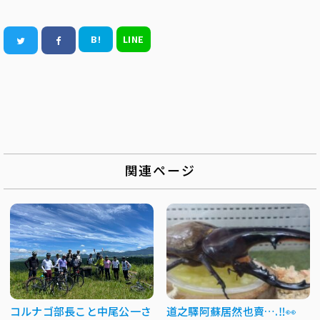
B!
LINE
関連ページ
コルナゴ部長こと中尾公一さ
道之驛阿蘇居然也賣….‼️👀