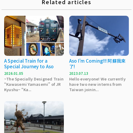
Related articles
A Special Train for a
Aso I’m Coming!!! 阿蘇我來
Special Journey to Aso
了!
2026.01.05
2023.07.13
~The Specially Designed Train
Hello everyone! We currently
“Kawasemi Yamasemi” of JR
have two new interns from
Kyushu~ “Ka...
Taiwan joinin...