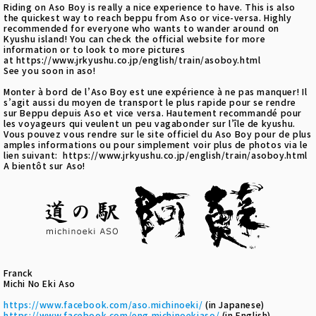
Riding on Aso Boy is really a nice experience to have. This is also
the quickest way to reach beppu from Aso or vice-versa. Highly
recommended for everyone who wants to wander around on
Kyushu island! You can check the official website for more
information or to look to more pictures
at https://www.jrkyushu.co.jp/english/train/asoboy.html
See you soon in aso!
Monter à bord de l’Aso Boy est une expérience à ne pas manquer! Il
s’agit aussi du moyen de transport le plus rapide pour se rendre
sur Beppu depuis Aso et vice versa. Hautement recommandé pour
les voyageurs qui veulent un peu vagabonder sur l’île de kyushu.
Vous pouvez vous rendre sur le site officiel du Aso Boy pour de plus
amples informations ou pour simplement voir plus de photos via le
lien suivant: https://www.jrkyushu.co.jp/english/train/asoboy.html
A bientôt sur Aso!
Franck
Michi No Eki Aso
https://www.facebook.com/aso.michinoeki/
(in Japanese)
https://www.facebook.com/eng.michinoekiaso/
(in English)