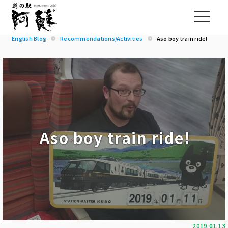
English Blog
Recommendations/Activities
Aso boy train ride!
Aso boy train ride!
2019.01.13