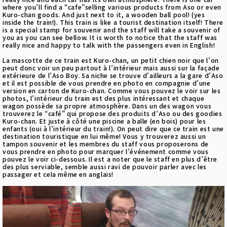
where you’ll find a “cafe”selling various products from Aso or even
Kuro-chan goods. And just next to it, a wooden ball pool! (yes
inside the train!). This train is like a tourist destination itself! There
is a special stamp for souvenir and the staff will take a souvenir of
you as you can see bellow. It is worth to notice that the staff was
really nice and happy to talk with the passengers even in English!
La mascotte de ce train est Kuro-chan, un petit chien noir que l’on
peut donc voir un peu partout à l’intérieur mais aussi sur la façade
extérieure de l’Aso Boy. Sa niche se trouve d’ailleurs a la gare d’Aso
et il est possible de vous prendre en photo en compagnie d’une
version en carton de Kuro-chan. Comme vous pouvez le voir sur les
photos, l’intérieur du train est des plus intéressant et chaque
wagon possède sa propre atmosphère. Dans un des wagon vous
trouverez le “café” qui propose des produits d’Aso ou des goodies
Kuro-chan. Et juste à côté une piscine a balle (en bois) pour les
enfants (oui à l’intérieur du train!). On peut dire que ce train est une
destination touristique en lui même! Vous y trouverez aussi un
tampon souvenir et les membres du staff vous proposerons de
vous prendre en photo pour marquer l’événement comme vous
pouvez le voir ci-dessous. Il est a noter que le staff en plus d’être
des plus serviable, semble aussi ravi de pouvoir parler avec les
passager et cela même en anglais!