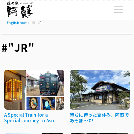
English home
JR
#"JR"
A Special Train for a
待ちに待った夏休み、阿蘇で
Special Journey to Aso
あそぼ～❣‼