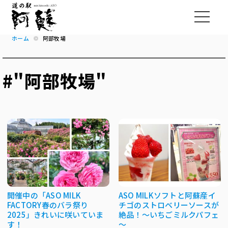
ホーム
阿部牧場
#"阿部牧場"
開催中の「ASO MILK
ASO MILKソフトと阿蘇産イ
FACTORY春のバラ祭り
チゴのストロベリーソースが
2025」きれいに咲いていま
絶品！～いちごミルクパフェ
す！
～