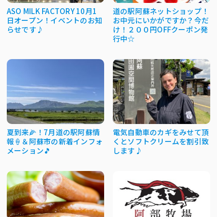
ASO MILK FACTORY 10月1
道の駅阿蘇ネットショップ！
日オープン！イベントのお知
お中元にいかがですか？今だ
らせです♪
け！２００円OFFクーポン発
行中☆
夏到来🌽！7月道の駅阿蘇情
電気自動車のカギをみせて頂
報🍦＆阿蘇市の新着インフォ
くとソフトクリームを割引致
メーション🎵
します♪