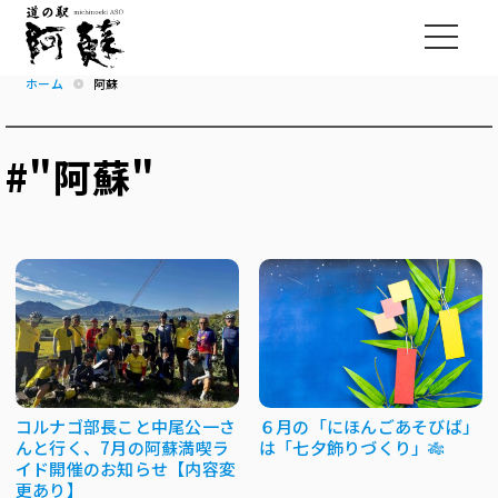
ホーム
阿蘇
#"阿蘇"
コルナゴ部長こと中尾公一さ
６月の「にほんごあそびば」
んと行く、7月の阿蘇満喫ラ
は「七夕飾りづくり」🎋
イド開催のお知らせ【内容変
更あり】