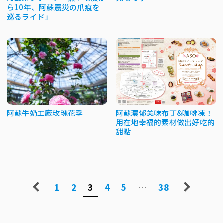
ら10年、阿蘇震災の爪痕を
巡るライド」
阿蘇牛奶工廠玫瑰花季
阿蘇濃郁美味布丁&咖啡凍！
用在地幸福的素材做出好吃的
甜點
1
2
3
4
5
…
38