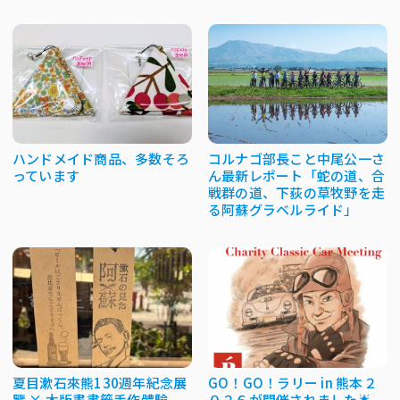
ハンドメイド商品、多数そろ
コルナゴ部長こと中尾公一さ
っています
ん最新レポート「蛇の道、合
戦群の道、下荻の草牧野を走
る阿蘇グラベルライド」
夏目漱石來熊130週年紀念展
GO！GO！ラリー in 熊本２
覽 × 木版畫書籤手作體驗
０２６が開催されました🌟