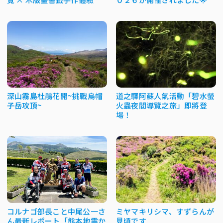
深山霧島杜鵑花開~挑戰烏帽
道之驛阿蘇人氣活動「碧水螢
子岳攻頂~
火蟲夜間導覽之旅」即將登
場！
コルナゴ部長こと中尾公一さ
ミヤマキリシマ、すずらんが
ん最新レポート「熊本地震か
見頃です