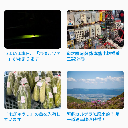
いよいよ本日、「ホタルツア
道之驛阿蘇 熊本熊小物推薦
ー」が始まります
三選!🥉🐻
「地ぎゅうり」の苗を入荷し
阿蘇カルデラ怎麼來的？ 用
ています
一道湯品讓你秒懂！