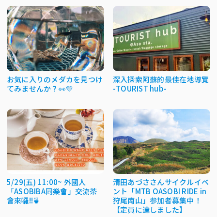
お気に入りのメダカを見つけ
深入探索阿蘇的最佳在地導覽
てみませんか？👀💛
-TOURIST hub-
5/29(五) 11:00~ 外國人
清田あづささんサイクルイベ
「ASOBIBA同樂會」交流茶
ント「MTB OASOBI RIDE in
會來囉!!🍵
狩尾南山」参加者募集中！
【定員に達しました】