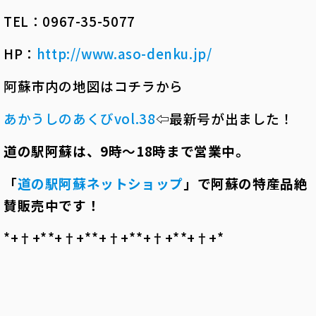
TEL：0967-35-5077
HP：
http://www.aso-denku.jp/
阿蘇市内の地図はコチラから
あかうしのあくびvol.38
⇦最新号が出ました！
道の駅阿蘇は、
9
時～
18
時まで営業中。
「
道の駅阿蘇ネットショップ
」で阿蘇の特産品絶
賛販売中です！
*+†+*――*+†+*――*+†+*――*+†+*――*+†+*――