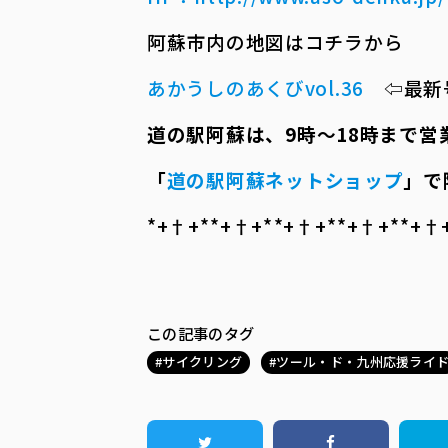
阿蘇市内の地図はコチラから
あかうしのあくびvol.36
⇦最新
道の駅阿蘇は、
9
時～
18
時まで営
「
道の駅阿蘇ネットショップ
」で
*+†+*――*+†+*――*+†+*――*+†+*――*+†+*
この記事のタグ
サイクリング
ツール・ド・九州応援ライ