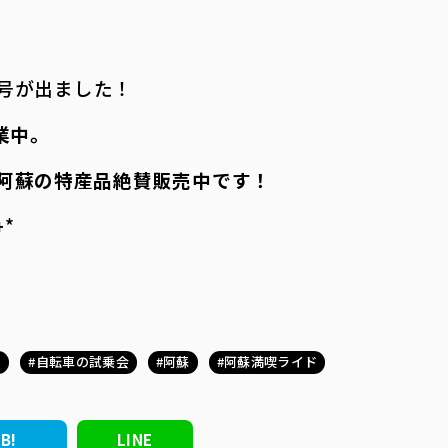
号が出ました！
業中。
阿蘇の特産品絶賛販売中です！
――
ド
自転車の試乗会
阿蘇
阿蘇満喫ライド
B!
LINE