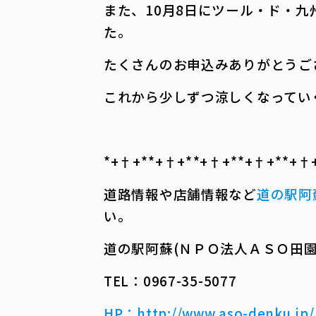
また、10月8日にツール・ド・
た。
たくさんのお申込みありがとうご
これから少しずつ涼しくなってい
*+†+*――*+†+*――*+†+*――*+†+*――*+†+*
道路情報や店舗情報など
道の駅阿
い。
道の駅阿蘇(ＮＰＯ法人ＡＳＯ田園
TEL：0967-35-5077
HP
：
http://www.aso-denku.jp/