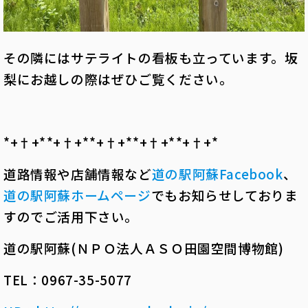
その隣にはサテライトの看板も立っています。坂
梨にお越しの際はぜひご覧ください。
*+†+*――*+†+*――*+†+*――*+†+*――*+†+*――
道路情報や店舗情報など
道の駅阿蘇
Facebook
、
道の駅阿蘇ホームページ
でもお知らせしておりま
すのでご活用下さい。
道の駅阿蘇(ＮＰＯ法人ＡＳＯ田園空間博物館)
TEL：0967-35-5077