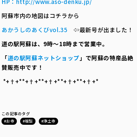
HP
：
http://www.aso-denku.jp/
阿蘇市内の地図はコチラから
あかうしのあくびvol.35
⇦最新号が出ました！
道の駅阿蘇は、
9
時～
18
時まで営業中。
「
道の駅阿蘇ネットショップ
」で阿蘇の特産品絶
賛販売中です！
*+†+*――*+†+*――*+†+*――*+†+*――*+†+*――
この記事のタグ
お寺
坂梨
浄土寺