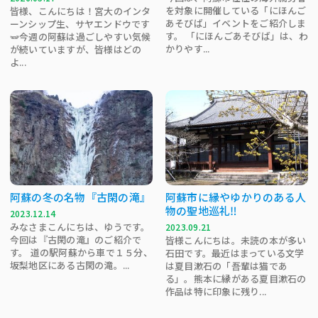
を対象に開催している「にほんご
皆様、こんにちは！宮大のインタ
あそびば」イベントをご紹介しま
ーンシップ生、サヤエンドウです
す。 「にほんごあそびば」は、わ
🫛今週の阿蘇は過ごしやすい気候
かりやす...
が続いていますが、皆様はどの
よ...
阿蘇の冬の名物『古閑の滝』
阿蘇市に縁やゆかりのある人
物の聖地巡礼‼
2023.12.14
みなさまこんにちは、ゆうです。
2023.09.21
今回は『古閑の滝』のご紹介で
皆様こんにちは。未読の本が多い
す。 道の駅阿蘇から車で１５分、
石田です。最近はまっている文学
坂梨地区にある古閑の滝。...
は夏目漱石の「吾輩は猫であ
る」。熊本に縁がある夏目漱石の
作品は特に印象に残り...