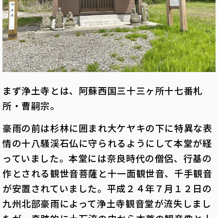
まず浄土寺とは、阿蘇西国三十三ヶ所十七番札
所・曹嗣宗。
豪雨の前は杉林に囲まれ大ケヤキの下に特異な表
情の十八騒渓石仏に守られるようにして本堂が経
っていました。本堂には奈良時代の僧侶、行基の
作とされる観世音菩薩と十一面観世音、千手観音
が安置されていました。平成２４年７月１２日の
九州北部豪雨によって浄土寺観音堂が流失しまし