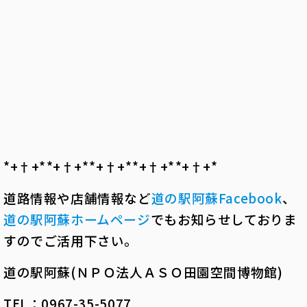
*+†+*――*+†+*――*+†+*――*+†+*――*+†+*――
道路情報や店舗情報など
道の駅阿蘇
Facebook
、
道の駅阿蘇ホームページ
でもお知らせしておりま
すのでご活用下さい。
道の駅阿蘇(ＮＰＯ法人ＡＳＯ田園空間博物館)
TEL：0967-35-5077