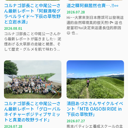
コルナゴ部長こと中尾公一さ
道之驛阿蘇居然也賣….‼️👀
ん最新レポート「阿蘇満喫グ
2026.07.28
ラベルライド～下荻の草牧野
Hi~~大家來到日本應該可以發現這
と立岩水源」
邊的自然環境真的很天然!🏞 這也
是當初Yui決定來這邊長住的原因
2026.08.01
😃 也...
コルナゴ部長こと中尾公一さんか
ら最新レポートが届きました✨ 泥
煙あげる大草原の走破と絶景、そ
して歴史・グルメを肌で味わう...
コルナゴ部長こと中尾公一さ
清田あづささんサイクルイベ
ん最新レポート「グローバル
ント「MTB OASOBI RIDE in
ネイチャーポジティブサミッ
下荻の草牧野」
トと真夏の牧野ライド」
2026.07.27
熊本パティシエ養成スクールの主
2026.07.28