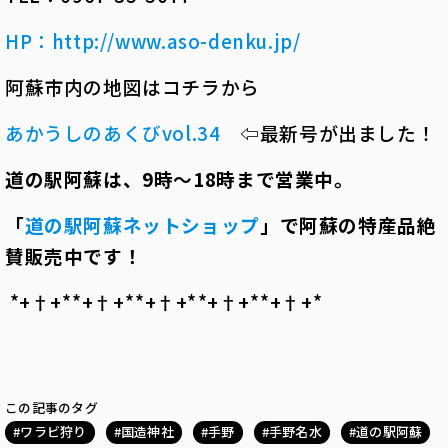
HP
：
http://www.aso-denku.jp/
阿蘇市内の地図はコチラから
あかうしのあくびvol.34
⇦最新号が出ました！
道の駅阿蘇は、
9
時～
18
時まで営業中。
「
道の駅阿蘇ネットショップ
」で阿蘇の特産品絶
賛販売中です！
*+†+*――*+†+*――*+†+*――*+†+*――*+†+*――
この記事のタグ
ワラビ狩り
国造神社
手野
手野名水
道の駅阿蘇