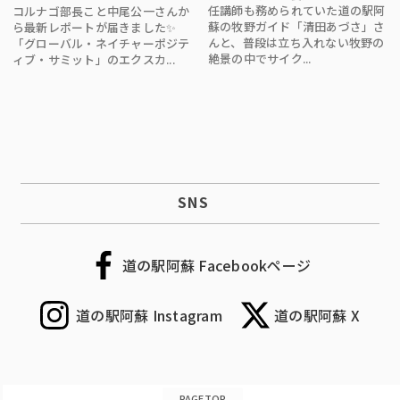
任講師も務められていた道の駅阿
コルナゴ部長こと中尾公一さんか
蘇の牧野ガイド「清田あづさ」さ
ら最新レポートが届きました✨
んと、普段は立ち入れない牧野の
「グローバル・ネイチャーポジテ
絶景の中でサイク...
ィブ・サミット」のエクスカ...
SNS
道の駅阿蘇 Facebookページ
道の駅阿蘇 Instagram
道の駅阿蘇 X
PAGETOP