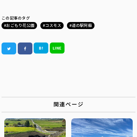
この記事のタグ
おごもり花公園
コスモス
道の駅阿蘇
B!
LINE
関連ページ