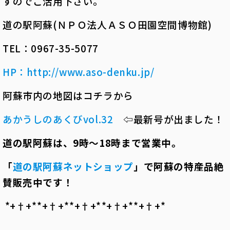
すのでご活用下さい。
道の駅阿蘇(ＮＰＯ法人ＡＳＯ田園空間博物館)
TEL：0967-35-5077
HP
：
http://www.aso-denku.jp/
阿蘇市内の地図はコチラから
あかうしのあくびvol.32
⇦最新号が出ました！
道の駅阿蘇は、
9
時～
18
時まで営業中。
「
道の駅阿蘇ネットショップ
」で阿蘇の特産品絶
賛販売中です！
*+†+*――*+†+*――*+†+*――*+†+*――*+†+*――