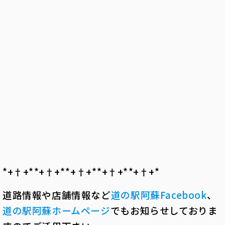
*+†+*――*+†+*――*+†+*――*+†+*――*+†+*――
道路情報や店舗情報など
道の駅阿蘇
Facebook
、
道の駅阿蘇ホームページ
でもお知らせしておりま