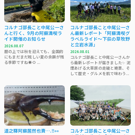
コルナゴ部長こと中尾公一さ
コルナゴ部長こと中尾公一さ
んと行く、9月の阿蘇満喫ラ
ん最新レポート「阿蘇満喫グ
イド開催のお知らせ
ラベルライド～下荻の草牧野
と立岩水源」
2026.08.07
暦の上では秋を迎えても、全国的
2026.08.01
にもまだまだ眩しい夏の余韻が残
コルナゴ部長こと中尾公一さんか
る季節ですね☀️🌻 ...
ら最新レポートが届きました✨ 泥
煙あげる大草原の走破と絶景、そ
して歴史・グルメを肌で味わう...
道之驛阿蘇居然也賣….‼️👀
コルナゴ部長こと中尾公一さ