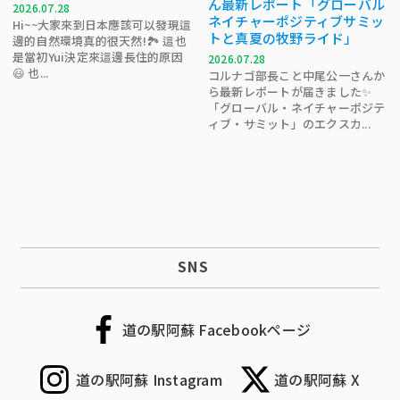
ん最新レポート「グローバル
2026.07.28
ネイチャーポジティブサミッ
Hi~~大家來到日本應該可以發現這
トと真夏の牧野ライド」
邊的自然環境真的很天然!🏞 這也
是當初Yui決定來這邊長住的原因
2026.07.28
😃 也...
コルナゴ部長こと中尾公一さんか
ら最新レポートが届きました✨
「グローバル・ネイチャーポジテ
ィブ・サミット」のエクスカ...
SNS
道の駅阿蘇 Facebookページ
道の駅阿蘇 Instagram
道の駅阿蘇 X