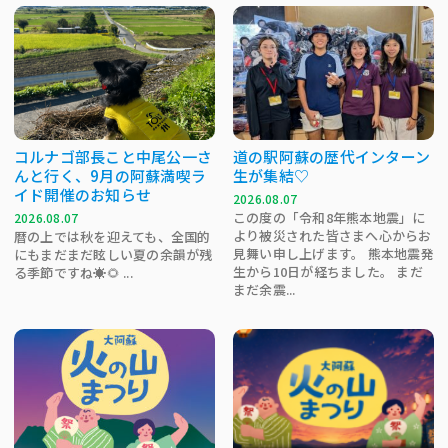
コルナゴ部長こと中尾公一さ
道の駅阿蘇の歴代インターン
んと行く、9月の阿蘇満喫ラ
生が集結♡
イド開催のお知らせ
2026.08.07
この度の「令和8年熊本地震」に
2026.08.07
より被災された皆さまへ心からお
暦の上では秋を迎えても、全国的
見舞い申し上げます。 熊本地震発
にもまだまだ眩しい夏の余韻が残
生から10日が経ちました。 まだ
る季節ですね☀️🌻 ...
まだ余震...