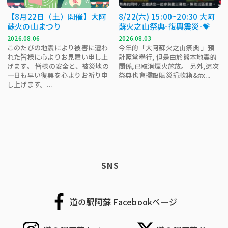
【8月22日（土）開催】大阿
8/22(六) 15:00~20:30 大阿
蘇火の山まつり
蘇火之山祭典-復興震災-💝
2026.08.06
2026.08.03
このたびの地震により被害に遭わ
今年的「大阿蘇火之山祭典 」預
れた皆様に心よりお見舞い申し上
計照常舉行, 但是由於熊本地震的
げます。 皆様の安全と、被災地の
關係,已取消煙火施放。 另外,這次
一日も早い復興を心よりお祈り申
祭典也會擺設賑災捐款箱&#x...
し上げます。...
SNS
道の駅阿蘇 Facebookページ