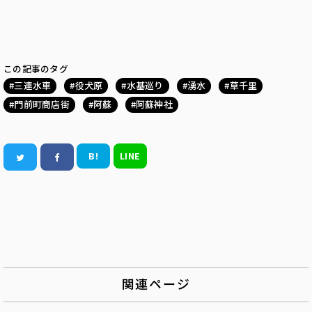
この記事のタグ
三連水車
役犬原
水基巡り
湧水
草千里
門前町商店街
阿蘇
阿蘇神社
B!
LINE
関連ページ