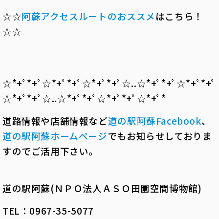
☆☆
阿蘇アクセスルートのおススメ
はこちら！
☆☆
☆*+ﾟ*+ﾟ☆*+ﾟ*+ﾟ☆*+ﾟ*+ﾟ☆..☆*+ﾟ*+ﾟ☆*+ﾟ*+ﾟ
☆*+ﾟ*+ﾟ☆..☆*+ﾟ*+ﾟ☆*+ﾟ*+ﾟ☆*+ﾟ*
道路情報や店舗情報など
道の駅阿蘇
Facebook
、
道の駅阿蘇ホームページ
でもお知らせしておりま
すのでご活用下さい。
道の駅阿蘇(ＮＰＯ法人ＡＳＯ田園空間博物館)
TEL：0967-35-5077