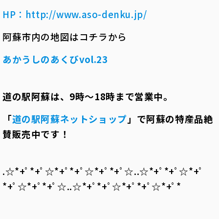
HP
：
http://www.aso-denku.jp/
阿蘇市内の地図はコチラから
あかうしのあくびvol.23
道の駅阿蘇は、
9
時～
18
時まで営業中。
「
道の駅阿蘇ネットショップ
」で阿蘇の特産品絶
賛販売中です！
.☆*+ﾟ*+ﾟ☆*+ﾟ*+ﾟ☆*+ﾟ*+ﾟ☆..☆*+ﾟ*+ﾟ☆*+ﾟ
*+ﾟ☆*+ﾟ*+ﾟ☆..☆*+ﾟ*+ﾟ☆*+ﾟ*+ﾟ☆*+ﾟ*