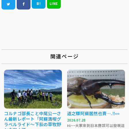
B!
LINE
関連ページ
コルナゴ部長こと中尾公一さ
道之驛阿蘇居然也賣….‼️👀
ん最新レポート「阿蘇満喫グ
2026.07.28
ラベルライド～下荻の草牧野
Hi~~大家來到日本應該可以發現這