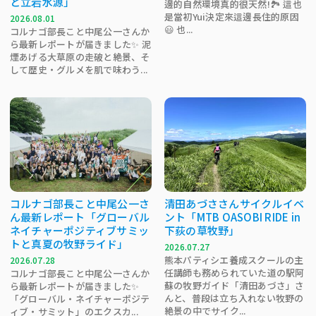
と立岩水源」
邊的自然環境真的很天然!🏞 這也
是當初Yui決定來這邊長住的原因
2026.08.01
😃 也...
コルナゴ部長こと中尾公一さんか
ら最新レポートが届きました✨ 泥
煙あげる大草原の走破と絶景、そ
して歴史・グルメを肌で味わう...
コルナゴ部長こと中尾公一さ
清田あづささんサイクルイベ
ん最新レポート「グローバル
ント「MTB OASOBI RIDE in
ネイチャーポジティブサミッ
下荻の草牧野」
トと真夏の牧野ライド」
2026.07.27
熊本パティシエ養成スクールの主
2026.07.28
任講師も務められていた道の駅阿
コルナゴ部長こと中尾公一さんか
蘇の牧野ガイド「清田あづさ」さ
ら最新レポートが届きました✨
んと、普段は立ち入れない牧野の
「グローバル・ネイチャーポジテ
絶景の中でサイク...
ィブ・サミット」のエクスカ...