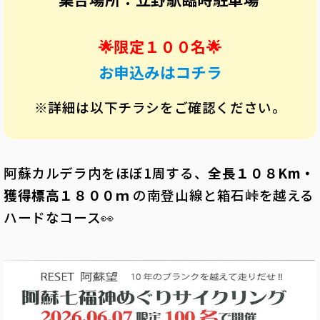
🌟限定１００名🌟
お申込みはコチラ
※詳細は以下チラシをご確認ください。
阿蘇カルデラ内をほぼ1周する、
全長１０８Km・
獲得標高１８００ｍ
の南登山線と箱石峠を越える
ハードなコース👀