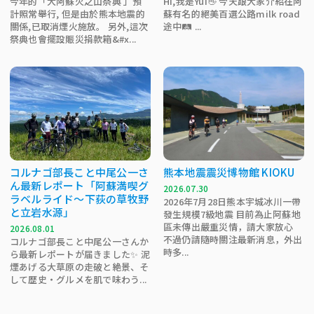
今年的「大阿蘇火之山祭典 」預
Hi,我是Yui👋 今天跟大家介紹在阿
計照常舉行, 但是由於熊本地震的
蘇有名的絕美百選公路milk road
關係,已取消煙火施放。 另外,這次
途中🛤️ ...
祭典也會擺設賑災捐款箱&#x...
コルナゴ部長こと中尾公一さ
熊本地震震災博物館 KIOKU
ん最新レポート「阿蘇満喫グ
2026.07.30
ラベルライド～下荻の草牧野
2026年7月28日熊本宇城冰川一帶
と立岩水源」
發生規模7級地震 目前為止阿蘇地
區未傳出嚴重災情，請大家放心
2026.08.01
不過仍請隨時關注最新消息，外出
コルナゴ部長こと中尾公一さんか
時多...
ら最新レポートが届きました✨ 泥
煙あげる大草原の走破と絶景、そ
して歴史・グルメを肌で味わう...