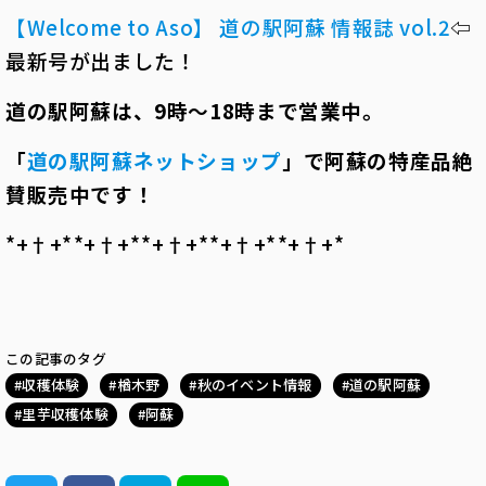
【Welcome to Aso】 道の駅阿蘇 情報誌 vol.2
⇦
最新号が出ました！
道の駅阿蘇は、
9
時～
18
時まで営業中。
「
道の駅阿蘇ネットショップ
」で阿蘇の特産品絶
賛販売中です！
*+†+*――*+†+*――*+†+*――*+†+*――*+†+*
この記事のタグ
収穫体験
楢木野
秋のイベント情報
道の駅阿蘇
里芋収穫体験
阿蘇