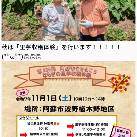
秋は「里芋収穫体験」を行います！！！！！
(*”ω”*)👏👏👏