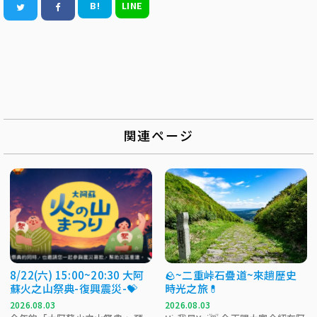
B!
LINE
関連ページ
8/22(六) 15:00~20:30 大阿
🪨~二重峠石疊道~來趟歷史
蘇火之山祭典-復興震災-💝
時光之旅💊
2026.08.03
2026.08.03