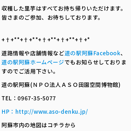
収穫した里芋はすべてお持ち帰りいただけます。
皆さまのご参加、お待ちしております。
+†+*――*+†+*――*+†+*――*+†+*――*+†+*――
道路情報や店舗情報など
道の駅阿蘇Facebook
、
道の駅阿蘇ホームページ
でもお知らせしておりま
すのでご活用下さい。
道の駅阿蘇
(
ＮＰＯ法人ＡＳＯ田園空間博物館
)
TEL
：
0967-35-5077
HP：
http://www.aso-denku.jp/
阿蘇市内の地図はコチラから