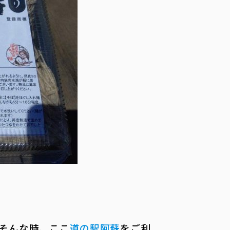
そんな時、ここ
道の駅阿蘇
をご利