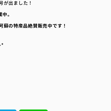
号が出ました！
業中。
阿蘇の特産品絶賛販売中です！
――