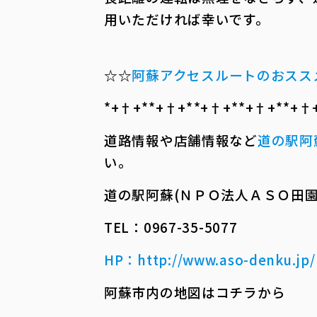
用いただければ幸いです。
☆☆
阿蘇アクセスルートのおスス
*+†+*――*+†+*――*+†+*――*+†+*――*+†+*
道路情報や店舗情報など
道の駅阿
い。
道の駅阿蘇(ＮＰＯ法人ＡＳＯ田園
TEL：0967-35-5077
HP
：
http://www.aso-denku.jp/
阿蘇市内の地図はコチラから