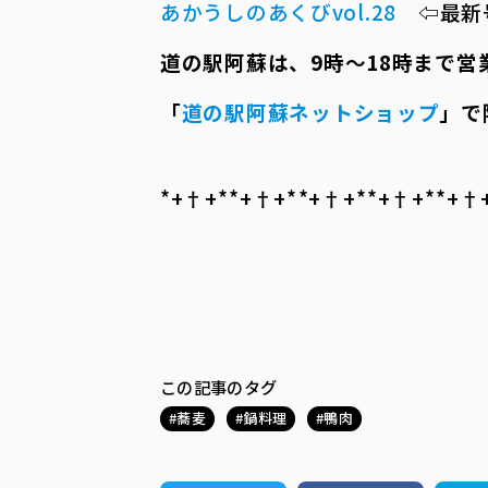
あかうしのあくびvol.28
⇦最新
道の駅阿蘇は、
9
時～
18
時まで営
「
道の駅阿蘇ネットショップ
」で
*+†+*――*+†+*――*+†+*――*+†+*――*+†+*
この記事のタグ
蕎麦
鍋料理
鴨肉