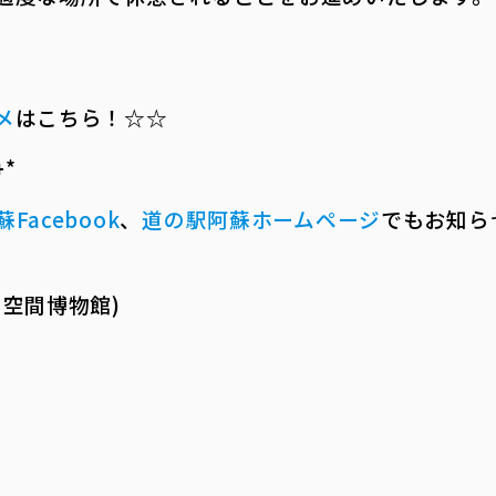
メ
はこちら！☆☆
――
蘇
Facebook
、
道の駅阿蘇ホームページ
でもお知ら
空間博物館)