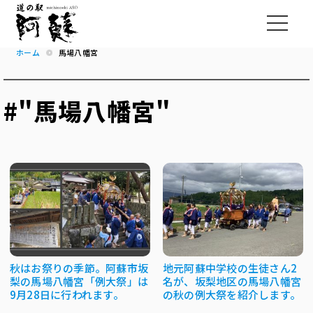
ホーム
馬場八幡宮
#"馬場八幡宮"
秋はお祭りの季節。阿蘇市坂
地元阿蘇中学校の生徒さん2
梨の馬場八幡宮「例大祭」は
名が、坂梨地区の馬場八幡宮
9月28日に行われます。
の秋の例大祭を紹介します。