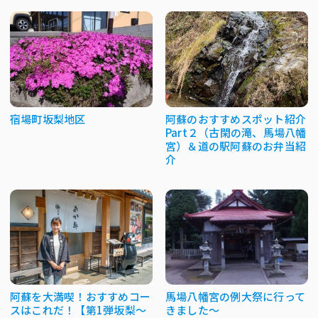
宿場町坂梨地区
阿蘇のおすすめスポット紹介
Part２（古閑の滝、馬場八幡
宮）＆道の駅阿蘇のお弁当紹
介
阿蘇を大満喫！おすすめコー
馬場八幡宮の例大祭に行って
スはこれだ！【第1弾坂梨～
きました～