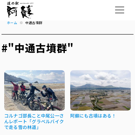
ホーム
中通古墳群
#"中通古墳群"
コルナゴ部長こと中尾公一さ
阿蘇にも古墳はある！
んレポート「グラベルバイク
で走る雪の林道」