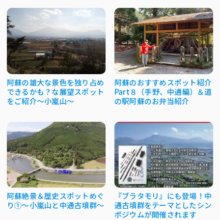
阿蘇の雄大な景色を独り占め
阿蘇のおすすめスポット紹介
できるかも？な展望スポット
Part８（手野、中通編）＆道
をご紹介～小嵐山～
の駅阿蘇のお弁当紹介
阿蘇絶景＆歴史スポットめぐ
『ブラタモリ』にも登場！中
り①～小嵐山と中通古墳群～
通古墳群をテーマとしたシン
ポジウムが開催されます