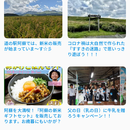
道の駅阿蘇では、新米の販売
コロナ禍は大自然で作られた
が始まっていま～す☆彡
『すすきの迷路』で思いっき
り遊ぼう！！！
阿蘇を大満喫！『阿蘇の新米
父の日（乳の日）に牛乳を贈
ギフトセット』を販売してお
ろうキャンペーン！！
ります。お歳暮にもいかが？