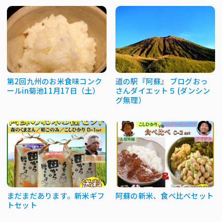
第2回九州のお米食味コンク
道の駅『阿蘇』 ブログおっ
ールin菊池11月17日（土）
さんダイエット５ (ダンシン
グ無理）
まだまだあります。新米ギフ
阿蘇の新米、食べ比べセット
トセット