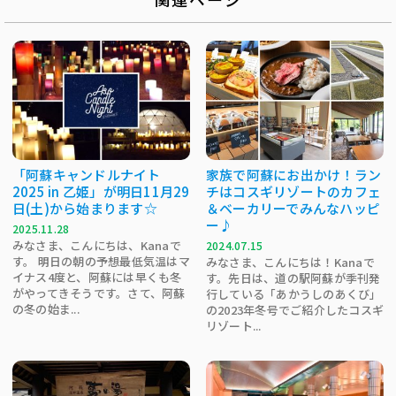
「阿蘇キャンドルナイト
家族で阿蘇にお出かけ！ラン
2025 in 乙姫」が明日11月29
チはコスギリゾートのカフェ
日(土)から始まります☆
＆ベーカリーでみんなハッピ
ー♪
2025.11.28
みなさま、こんにちは、Kanaで
2024.07.15
す。 明日の朝の予想最低気温はマ
みなさま、こんにちは！Kanaで
イナス4度と、阿蘇には早くも冬
す。先日は、道の駅阿蘇が季刊発
がやってきそうです。さて、阿蘇
行している「あかうしのあくび」
の冬の始ま...
の2023年冬号でご紹介したコスギ
リゾート...