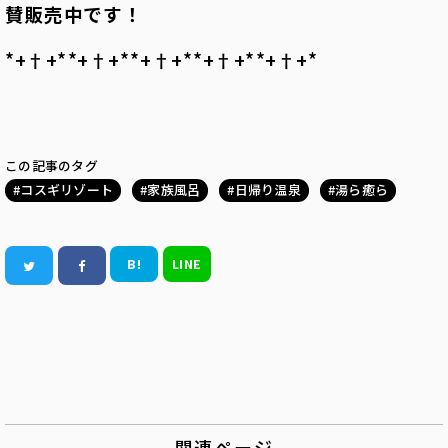
賛販売中です！
*+†+*――*+†+*――*+†+*――*+†+*――*+†+*――
この記事のタグ
コスギリゾート
家族風呂
日帰り温泉
湯ら癒ら
B!
LINE
関連ページ