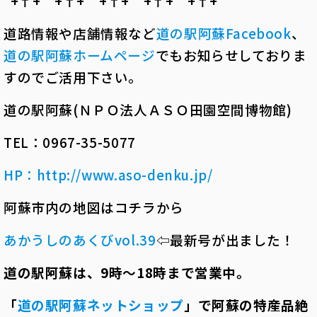
*+†+*――*+†+*――*+†+*――*+†+*――*+†+*――
道路情報や店舗情報など
道の駅阿蘇
Facebook
、
道の駅阿蘇ホームページ
でもお知らせしておりま
すのでご活用下さい。
道の駅阿蘇(ＮＰＯ法人ＡＳＯ田園空間博物館)
TEL：0967-35-5077
HP
：
http://www.aso-denku.jp/
阿蘇市内の地図はコチラから
あかうしのあくびvol.39
⇦最新号が出ました！
道の駅阿蘇は、
9
時～
18
時まで営業中。
「
道の駅阿蘇ネットショップ
」で阿蘇の特産品絶