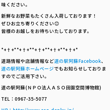
味ください。
新鮮なお野菜もたくさん入荷しております！
ぜひお立ち寄りください😊
皆様のお越しをお待ちいたしております。
*+†+*――*+†+*――*+†+*――*+†+*――*+†+*――
道路情報や店舗情報など
道の駅阿蘇
Facebook
、
道の駅阿蘇ホームページ
でもお知らせしておりま
すのでご活用下さい。
道の駅阿蘇(ＮＰＯ法人ＡＳＯ田園空間博物館)
TEL：0967-35-5077
HP
：
http://www.aso-denku.jp/