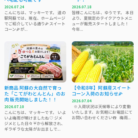
2026.07.24
2026.07.18
こんにちは、マッキーです。 道の
皆様こんにちは、ゆうです。 本日
駅阿蘇では、現在、ホームページ
より、夏限定のテイクアウトメニ
でご紹介している通り🌽スイート
ューが販売スタートしました！
コーン🌽が...
今年...
新商品 阿蘇の大自然で育っ
【令和8年】阿蘇産スイート
た「こてがわとんとん」のお
コーン入荷のお知らせ🌽
肉 販売開始しました！！
2026.07.04
※入荷状況は天候等により変動
2026.07.10
いたします。お気軽にお電話にて
こんにちは、マッキーです。 いよ
お問い合わせください☎ 梅雨...
いよ梅雨が明けましたね♡ ジメ
ジメとした日々☔から解放され、
ギラギラな太陽がお出ましで...