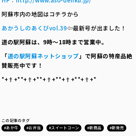
阿蘇市内の地図はコチラから
あかうしのあくびvol.39
⇦最新号が出ました！
道の駅阿蘇は、
9
時～
18
時まで営業中。
「
道の駅阿蘇ネットショップ
」で阿蘇の特産品絶
賛販売中です！
*+†+*――*+†+*――*+†+*――*+†+*――*+†+*――
この記事のタグ
あか牛
お弁当
スイートコーン
新商品
新発売