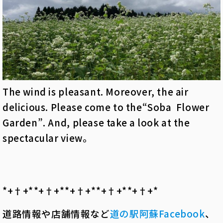
The wind is pleasant. Moreover, the air
delicious. Please come to the“Soba Flower
Garden”. And, please take a look at the
spectacular view。
*+†+*――*+†+*――*+†+*――*+†+*――*+†+*――
道路情報や店舗情報など
道の駅阿蘇
Facebook
、