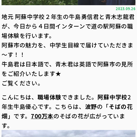
2023.09.26
地元 阿蘇中学校２年生の牛島勇信君と青木志龍君
が、今日から４日間インターンで道の駅阿蘇の職
場体験を行います。
阿蘇市の魅力を、中学生目線で届けていただきま
～す！！
牛島君は日本語で、青木君は英語で阿蘇市の見所
をご紹介いたします★
ご覧ください。
こんにちは、
職場体験
できました。
阿蘇中学校
2
年生牛島優心です。こちらは、
波野
の「
そばの花
畑
」です。
700万本
のそばの花が広がっていま
す。