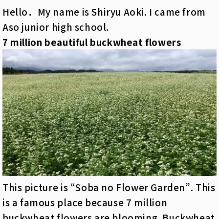
Hello．My name is Shiryu Aoki. I came from
Aso junior high school.
7 million beautiful buckwheat flowers
This picture is “Soba no Flower Garden”. This
is a famous place because 7 million
buckwheat flowers are blooming. Buckwheat