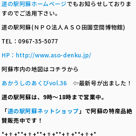
道の駅阿蘇ホームページ
でもお知らせしておりま
すのでご活用下さい。
道の駅阿蘇(ＮＰＯ法人ＡＳＯ田園空間博物館)
TEL：0967-35-5077
HP
：
http://www.aso-denku.jp/
阿蘇市内の地図はコチラから
あかうしのあくびvol.36
⇦最新号が出ました！
道の駅阿蘇は、
9
時～
18
時まで営業中。
「
道の駅阿蘇ネットショップ
」で阿蘇の特産品絶
賛販売中です！
*+†+*――*+†+*――*+†+*――*+†+*――*+†+*――