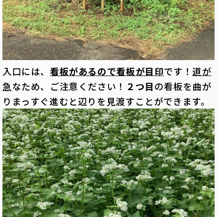
入口には、
看板があるので看板が目印
です！
道が
急
なため、ご注意ください！
２つ目
の看板を曲が
りまっすぐ進むと辺りを見渡すことができます。