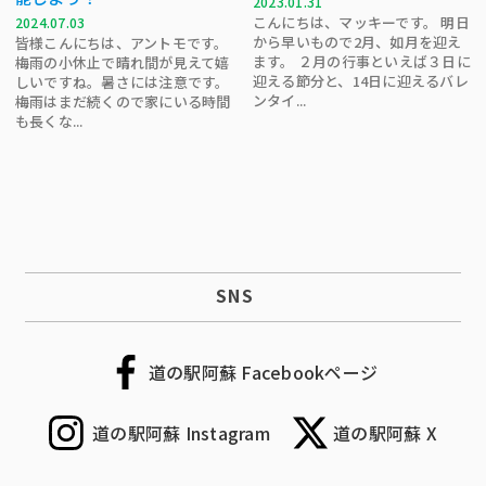
2023.01.31
こんにちは、マッキーです。 明日
2024.07.03
から早いもので2月、如月を迎え
皆様こんにちは、アントモです。
ます。 ２月の行事といえば３日に
梅雨の小休止で晴れ間が見えて嬉
迎える節分と、14日に迎えるバレ
しいですね。暑さには注意です。
ンタイ...
梅雨はまだ続くので家にいる時間
も長くな...
SNS
道の駅阿蘇 Facebookページ
道の駅阿蘇 Instagram
道の駅阿蘇 X