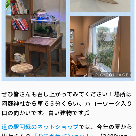
ぜひ皆さんも召し上がってみてください！
場所は
阿蘇神社から車で５分くらい、ハローワーク入り
口の向かいです。
白い建物です♫
道の駅阿蘇のネットショップ
では、今年の夏から
柑七さんの
「おまかせパンセット」
【3400yen・