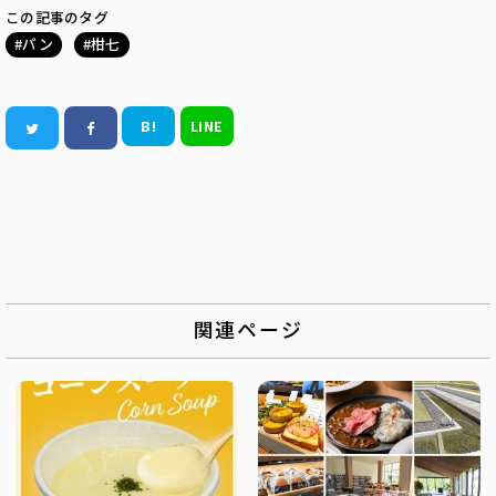
この記事のタグ
パン
柑七
B!
LINE
関連ページ