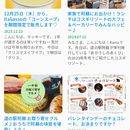
12月25日（木）から、
家族で阿蘇にお出かけ！ラン
Italiassoの「コーンスープ」
チはコスギリゾートのカフェ
を期間限定で販売します♡
＆ベーカリーでみんなハッピ
ー♪
2025.12.23
こんにちは、マッキーです。 1年
2024.07.15
が過ぎるのは早いですね～ 気付
みなさま、こんにちは！Kanaで
けば今年も残りわずか。 今日は
す。先日は、道の駅阿蘇が季刊発
「クリスマスイブイブ」で明日は
行している「あかうしのあくび」
「クリス...
の2023年冬号でご紹介したコスギ
リゾート...
道の駅阿蘇 お取り寄せグル
バレンタインデーのチョコレ
メ♪おうちで阿蘇の味覚を堪
ート、お決まりですか？
能しよう！