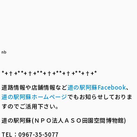
nb
*+†+*――*+†+*――*+†+*――*+†+*――*+†+*――
道路情報や店舗情報など
道の駅阿蘇
Facebook
、
道の駅阿蘇ホームページ
でもお知らせしておりま
すのでご活用下さい。
道の駅阿蘇(ＮＰＯ法人ＡＳＯ田園空間博物館)
TEL：0967-35-5077