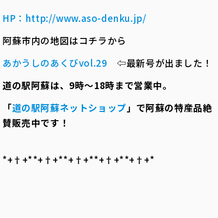
HP
：
http://www.aso-denku.jp/
阿蘇市内の地図はコチラから
あかうしのあくびvol.29
⇦最新号が出ました！
道の駅阿蘇は、9時～18時まで営業中。
「
道の駅阿蘇ネットショップ
」で阿蘇の特産品絶
賛販売中です！
*+†+*――*+†+*――*+†+*――*+†+*――*+†+*――