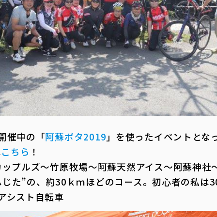
開催中の「
阿蘇ポタ2019
」を使ったイベントとな
は
こちら
！
カップルズ～竹原牧場～阿蘇天然アイス～阿蘇神社
グふじた”の、約30ｋｍほどのコース。初心者の私は
アシスト自転車