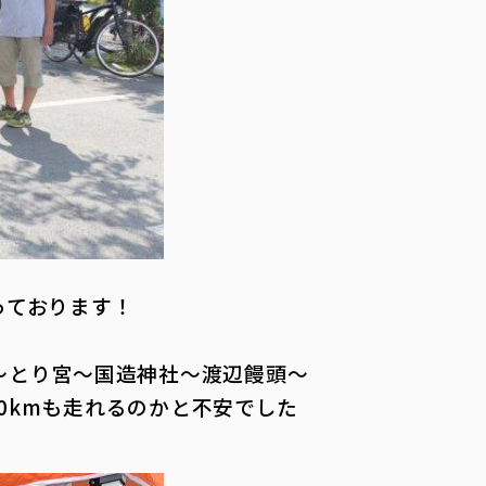
っております！
～とり宮～国造神社～渡辺饅頭～
30kmも走れるのかと不安でした