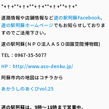
*+†+*――*+†+*――*+†+*――*+†+*――*+†+*――
道路情報や店舗情報など
道の駅阿蘇
Facebook
、
道の駅阿蘇ホームページ
でもお知らせしておりま
すのでご活用下さい。
道の駅阿蘇(ＮＰＯ法人ＡＳＯ田園空間博物館)
TEL：0967-35-5077
HP
：
http://www.aso-denku.jp/
阿蘇市内の地図はコチラから
あかうしのあくびvol.25
道の駅阿蘇は、9時～18時まで営業中。