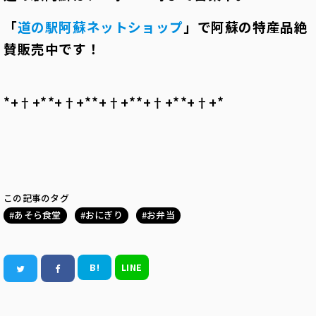
「
道の駅阿蘇ネットショップ
」で阿蘇の特産品絶
賛販売中です！
*+†+*――*+†+*――*+†+*――*+†+*――*+†+*――
この記事のタグ
あそら食堂
おにぎり
お弁当
B!
LINE