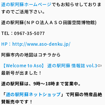
道の駅阿蘇ホームページ
でもお知らせしておりま
すのでご活用下さい。
道の駅阿蘇
(
ＮＰＯ法人ＡＳＯ田園空間博物館
)
TEL
：
0967-35-5077
HP：
http://www.aso-denku.jp/
阿蘇市内の地図はコチラから
【Welcome to Aso】 道の駅阿蘇 情報誌 vol.3
⇦
最新号が出ました！
道の駅阿蘇は、
9
時～
18
時まで営業中。
「
道の駅阿蘇ネットショップ
」で阿蘇の特産品絶
賛販売中です！