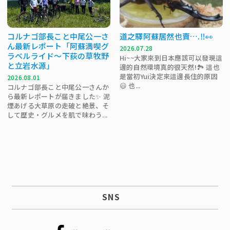
コルナゴ部長こと中尾公一さ
道之驛阿蘇居然也賣….‼️👀
ん最新レポート「阿蘇満喫グ
2026.07.28
ラベルライド～下荻の草牧野
Hi~~大家來到日本應該可以發現這
と立岩水源」
邊的自然環境真的很天然!🏞 這也
是當初Yui決定來這邊長住的原因
2026.08.01
😃 也...
コルナゴ部長こと中尾公一さんか
ら最新レポートが届きました✨ 泥
煙あげる大草原の走破と絶景、そ
して歴史・グルメを肌で味わう...
SNS