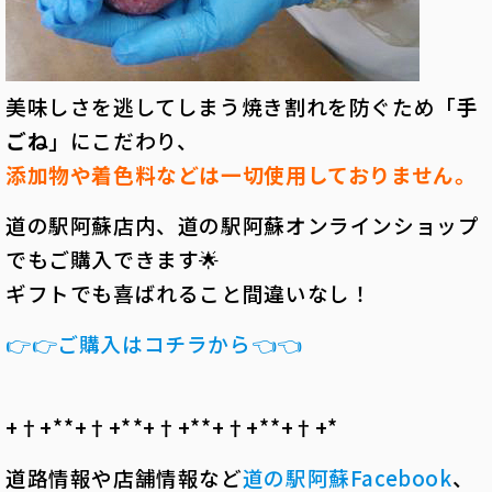
美味しさを逃してしまう焼き割れを防ぐため「
手
ごね
」にこだわり、
添加物や着色料などは一切使用しておりません。
道の駅阿蘇店内、道の駅阿蘇オンラインショップ
でもご購入できます🌟
ギフトでも喜ばれること間違いなし！
👉👉ご購入はコチラから👈👈
+†+*――*+†+*――*+†+*――*+†+*――*+†+*――
道路情報や店舗情報など
道の駅阿蘇Facebook
、