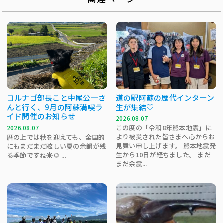
コルナゴ部長こと中尾公一さ
道の駅阿蘇の歴代インターン
んと行く、9月の阿蘇満喫ラ
生が集結♡
イド開催のお知らせ
2026.08.07
この度の「令和8年熊本地震」に
2026.08.07
より被災された皆さまへ心からお
暦の上では秋を迎えても、全国的
見舞い申し上げます。 熊本地震発
にもまだまだ眩しい夏の余韻が残
生から10日が経ちました。 まだ
る季節ですね☀️🌻 ...
まだ余震...