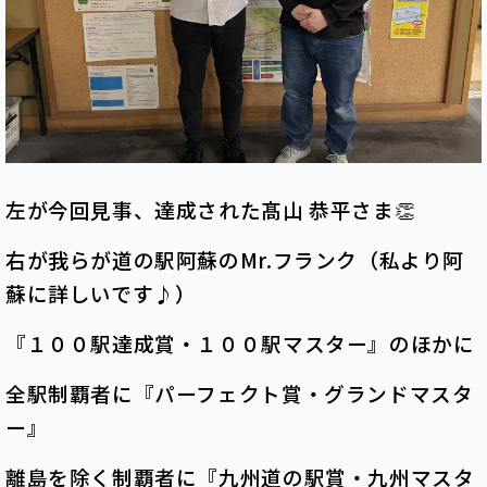
左が今回見事、達成された髙山 恭平さま👏
右が我らが道の駅阿蘇のMr.フランク（私より阿
蘇に詳しいです♪）
『１００駅達成賞・１００駅マスター』のほかに
全駅制覇者に『パーフェクト賞・グランドマスタ
ー』
離島を除く制覇者に『九州道の駅賞・九州マスタ