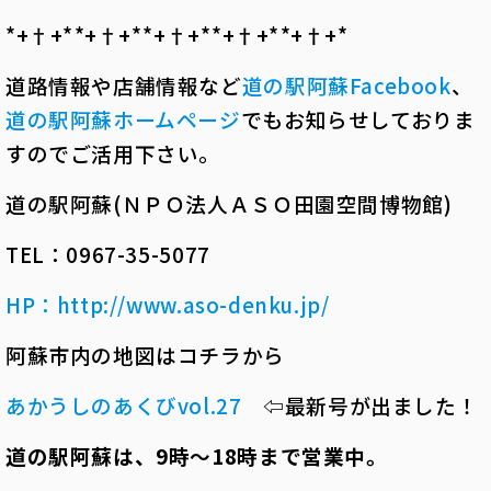
*+†+*――*+†+*――*+†+*――*+†+*――*+†+*――
道路情報や店舗情報など
道の駅阿蘇
Facebook
、
道の駅阿蘇ホームページ
でもお知らせしておりま
すのでご活用下さい。
道の駅阿蘇(ＮＰＯ法人ＡＳＯ田園空間博物館)
TEL：0967-35-5077
HP
：
http://www.aso-denku.jp/
阿蘇市内の地図はコチラから
あかうしのあくびvol.27
⇦最新号が出ました！
道の駅阿蘇は、
9
時～
18
時まで営業中。