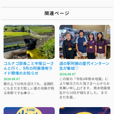
関連ページ
コルナゴ部長こと中尾公一さ
道の駅阿蘇の歴代インターン
んと行く、9月の阿蘇満喫ラ
生が集結♡
イド開催のお知らせ
2026.08.07
この度の「令和8年熊本地震」に
2026.08.07
より被災された皆さまへ心からお
暦の上では秋を迎えても、全国的
見舞い申し上げます。 熊本地震発
にもまだまだ眩しい夏の余韻が残
生から10日が経ちました。 まだ
る季節ですね☀️🌻 ...
まだ余震...