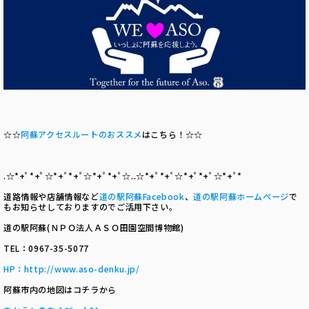
☆☆
阿蘇アクセスルートのおススメ
はこちら！☆☆
.☆*+ﾟ*+ﾟ☆*+ﾟ*+ﾟ☆*+ﾟ*+ﾟ☆..☆*+ﾟ*+ﾟ☆*+ﾟ*+ﾟ☆*+ﾟ*
道路情報や店舗情報など
道の駅阿蘇
Facebook
、
道の駅阿蘇ホームページ
で
もお知らせしておりますのでご活用下さい。
道の駅阿蘇(ＮＰＯ法人ＡＳＯ田園空間博物館)
TEL：0967-35-5077
HP
：
http://www.aso-denku.jp/
阿蘇市内の地図はコチラから