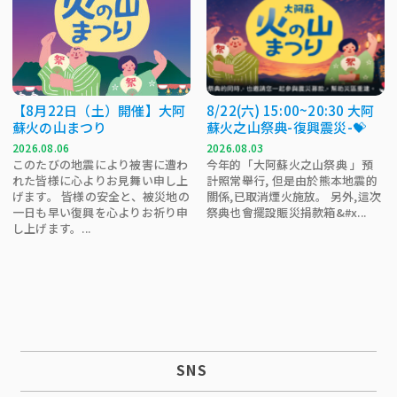
【8月22日（土）開催】大阿
8/22(六) 15:00~20:30 大阿
蘇火の山まつり
蘇火之山祭典-復興震災-💝
2026.08.06
2026.08.03
このたびの地震により被害に遭わ
今年的「大阿蘇火之山祭典 」預
れた皆様に心よりお見舞い申し上
計照常舉行, 但是由於熊本地震的
げます。 皆様の安全と、被災地の
關係,已取消煙火施放。 另外,這次
一日も早い復興を心よりお祈り申
祭典也會擺設賑災捐款箱&#x...
し上げます。...
SNS