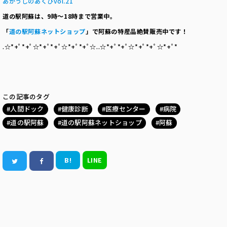
あかうしのあくびvol.21
道の駅阿蘇は、
9
時～
18
時まで営業中。
「
道の駅阿蘇ネットショップ
」で阿蘇の特産品絶賛販売中です！
.☆*+ﾟ*+ﾟ☆*+ﾟ*+ﾟ☆*+ﾟ*+ﾟ☆..☆*+ﾟ*+ﾟ☆*+ﾟ*+ﾟ☆*+ﾟ*
この記事のタグ
人間ドック
健康診断
医療センター
病院
道の駅阿蘇
道の駅阿蘇ネットショップ
阿蘇
B!
LINE