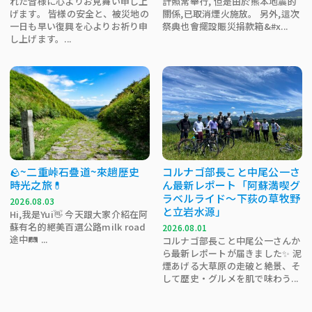
れた皆様に心よりお見舞い申し上
計照常舉行, 但是由於熊本地震的
げます。 皆様の安全と、被災地の
關係,已取消煙火施放。 另外,這次
一日も早い復興を心よりお祈り申
祭典也會擺設賑災捐款箱&#x...
し上げます。...
🪨~二重峠石疊道~來趟歷史
コルナゴ部長こと中尾公一さ
時光之旅💊
ん最新レポート「阿蘇満喫グ
ラベルライド～下荻の草牧野
2026.08.03
と立岩水源」
Hi,我是Yui👋 今天跟大家介紹在阿
蘇有名的絕美百選公路milk road
2026.08.01
途中🛤️ ...
コルナゴ部長こと中尾公一さんか
ら最新レポートが届きました✨ 泥
煙あげる大草原の走破と絶景、そ
して歴史・グルメを肌で味わう...