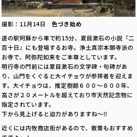
撮影：11月14日
色づき始め
道の駅阿蘇から車で約15分、夏目漱石の小説『二
百十日』にも登場するお寺。浄土真宗本願寺派の
お寺で、阿弥陀如来をご本尊としています。
明行寺の門前には夏目漱石の文学碑・句碑があ
り、山門をくぐると大イチョウが参拝者を迎えま
す。大イチョウは、推定樹齢６００～８００年、
高さが２０メートルを超えており市天然記念物に
指定されています。
下から見上げると迫力がありますね～‼
近くには内牧商店街があるので、散策もおすすめ