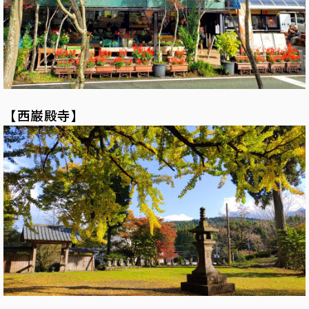
【西巌殿寺】