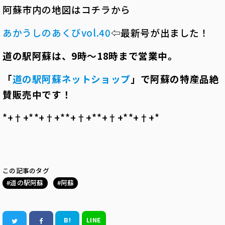
阿蘇市内の地図はコチラから
あかうしのあくびvol.40
⇦
最新号が出ました！
道の駅阿蘇は、
9
時～
18
時まで営業中。
「
道の駅阿蘇ネットショップ
」で阿蘇の特産品絶
賛販売中です！
*+†+*――*+†+*――*+†+*――*+†+*――*+†+*
この記事のタグ
道の駅阿蘇
阿蘇
B!
LINE