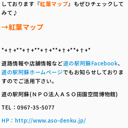
しております『
紅葉マップ
』も
ぜひチェックして
みて♪
→紅葉マップ
*+†+*――*+†+*――*+†+*――*+†+*――*+†+*――
道路情報や店舗情報など
道の駅阿蘇Facebook
、
道の駅阿蘇ホームページ
でもお知らせしておりま
すのでご活用下さい。
道の駅阿蘇
(
ＮＰＯ法人ＡＳＯ田園空間博物館
)
TEL
：
0967-35-5077
HP：
http://www.aso-denku.jp/