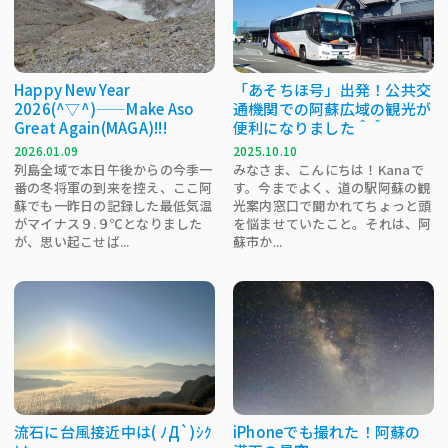
Happy New Year
「あそちほ号」出発！公共交
2026(^▽^)——Make Aso
通機関での阿蘇広域の観光が
Great Again(MAGA)!!!
便利になりました＾＾
2026.01.09
2025.10.10
列島全域で本日午後からの今季一
みなさま、こんにちは！Kanaで
番の冬将軍の到来を控え、ここ阿
す。今までよく、道の駅阿蘇の観
蘇でも一昨日の記録した最低気温
光案内窓口で聞かれてちょっと頭
がマイナス９.９℃となりました
を悩ませていたこと。それは、阿
が、思い起こせば...
蘇市か...
流石に台風接近中は( ﾉД`)ｼｸ
iPhoneでも撮れた！阿蘇の