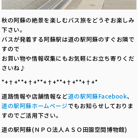
秋の阿蘇の絶景を楽しむバス旅をどうぞお楽しみ
下さい。
バスが発着する阿蘇駅は道の駅阿蘇のすぐお隣で
すので
お買い物や情報収集にもお気軽にお立ち寄りくだ
さいね♪
*+†+*――*+†+*――*+†+*――*+†+*――*+†+*――
道路情報や店舗情報など
道の駅阿蘇
Facebook
、
道の駅阿蘇ホームページ
でもお知らせしておりま
すのでご活用下さい。
道の駅阿蘇(ＮＰＯ法人ＡＳＯ田園空間博物館)