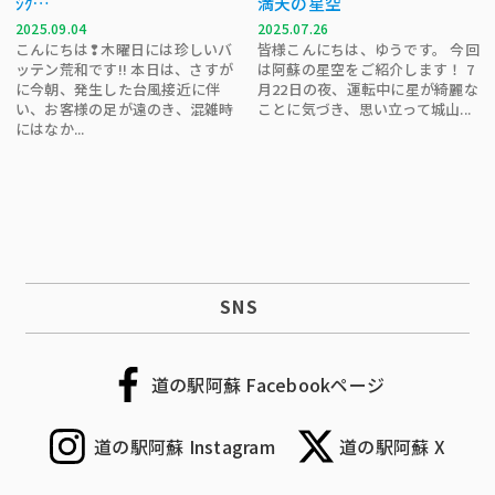
ｼｸ…
満天の星空
2025.09.04
2025.07.26
こんにちは❢木曜日には珍しいバ
皆様こんにちは、ゆうです。 今回
ッテン荒和です!! 本日は、さすが
は阿蘇の星空をご紹介します！ 7
に今朝、発生した台風接近に伴
月22日の夜、運転中に星が綺麗な
い、お客様の足が遠のき、混雑時
ことに気づき、思い立って城山...
にはなか...
SNS
道の駅阿蘇 Facebookページ
道の駅阿蘇 Instagram
道の駅阿蘇 X