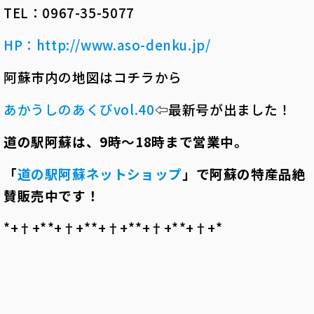
TEL：0967-35-5077
HP
：
http://www.aso-denku.jp/
阿蘇市内の地図はコチラから
あかうしのあくびvol.40
⇦最新号が出ました！
道の駅阿蘇は、
9
時～
18
時まで営業中。
「
道の駅阿蘇ネットショップ
」で阿蘇の特産品絶
賛販売中です！
*+†+*――*+†+*――*+†+*――*+†+*――*+†+*――