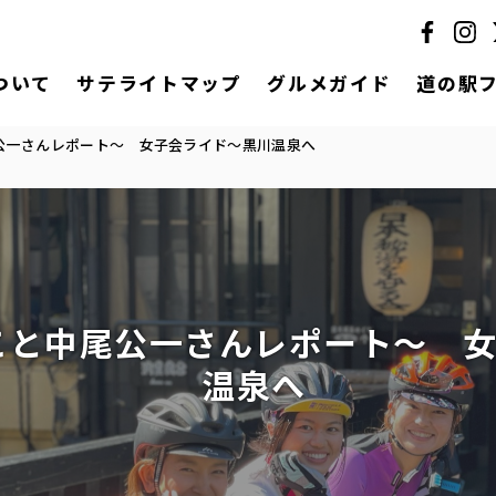
ついて
サテライトマップ
グルメガイド
道の駅
公一さんレポート～ 女子会ライド～黒川温泉へ
こと中尾公一さんレポート～ 
温泉へ