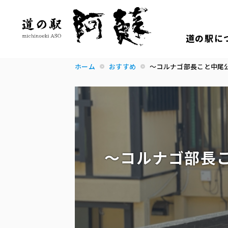
道の駅に
ホーム
おすすめ
～コルナゴ部長こと中尾
～コルナゴ部長