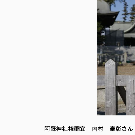
阿蘇神社権禰宜 内村 泰彰さん