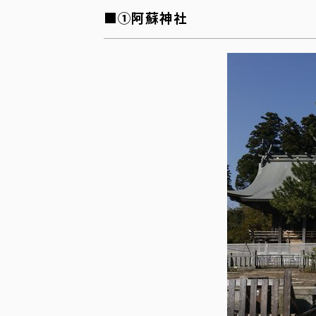
■①阿蘇神社