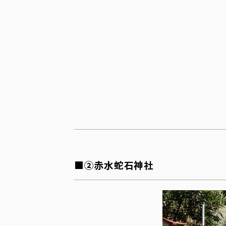
■②赤水蛇石神社