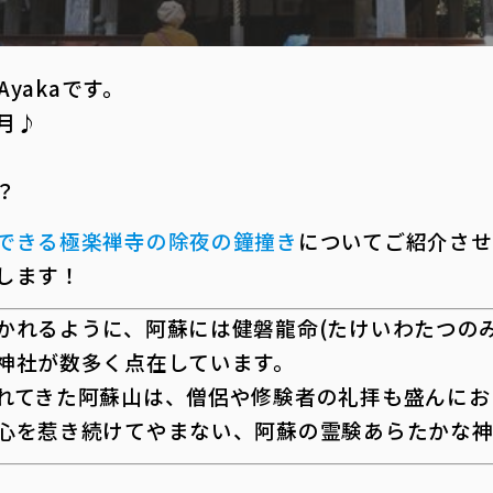
 Ayakaです。
月♪
？
できる極楽禅寺の除夜の鐘撞き
についてご紹介さ
します！
れるように、阿蘇には健磐龍命(たけいわたつのみ
神社が数多く点在しています。
てきた阿蘇山は、僧侶や修験者の礼拝も盛んにお
心を惹き続けてやまない、阿蘇の霊験あらたかな神