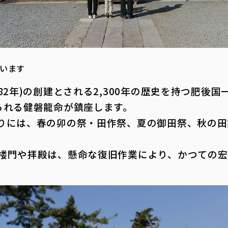
います
2年)の創建とされる2,300年の歴史を持つ肥後国
られる健磐龍命が鎮座します。
には、春の卯の祭・田作祭、夏の御田祭、秋の田
門や拝殿は、懸命な復旧作業により、かつての宏