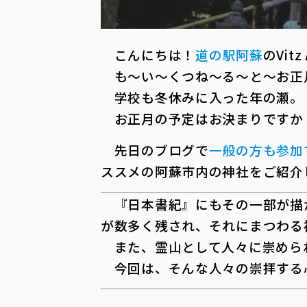
こんにちは！
道の駅阿蘇
のVitz
も～い～くつね～る～と～お正
学校も冬休みに入った年の瀬。
お正月の予定はお決まりですか
先日のブログで
一般の方も参加
ススメの阿蘇市内の神社をご紹介
『日本書紀』にもその一部が描か
が数多く残され、それにまつわる
また、霊山として人々に崇められ
今回は、そんな人々の崇拝する