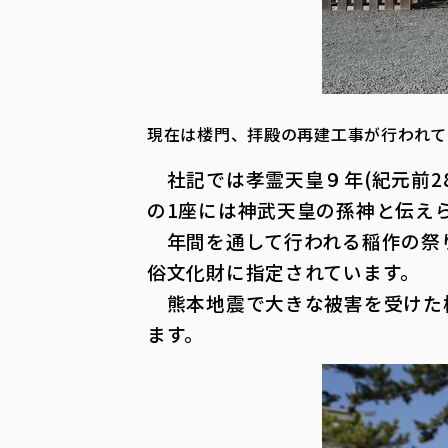
現在は楼門、拝殿の再建工事が行われて
社記では孝霊天皇９年(紀元前28
の1座には神武天皇の孫神と伝え
年間を通して行われる稲作の祭り
俗文化財に指定されています。
熊本地震で大きな被害を受けた楼
ます。