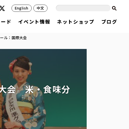
English
中文
フード
イベント情報
ネットショップ
ブログ
ンクール：国際大会
念大会 米・食味分
会