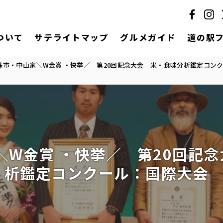
ついて
サテライトマップ
グルメガイド
道の駅
蘇市・中山家＼W金賞 ・快挙／ 第20回記念大会 米・食味分析鑑定コ
＼W金賞 ・快挙／ 第20回記
析鑑定コンクール：国際大