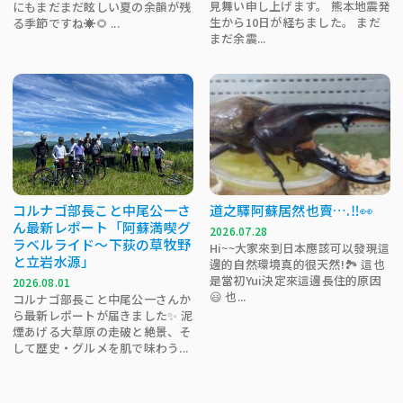
見舞い申し上げます。 熊本地震発
にもまだまだ眩しい夏の余韻が残
生から10日が経ちました。 まだ
る季節ですね☀️🌻 ...
まだ余震...
コルナゴ部長こと中尾公一さ
道之驛阿蘇居然也賣….‼️👀
ん最新レポート「阿蘇満喫グ
2026.07.28
ラベルライド～下荻の草牧野
Hi~~大家來到日本應該可以發現這
と立岩水源」
邊的自然環境真的很天然!🏞 這也
是當初Yui決定來這邊長住的原因
2026.08.01
😃 也...
コルナゴ部長こと中尾公一さんか
ら最新レポートが届きました✨ 泥
煙あげる大草原の走破と絶景、そ
して歴史・グルメを肌で味わう...