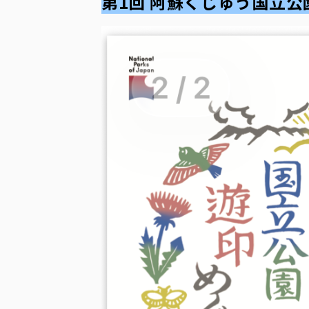
第1回 阿蘇くじゅう国立