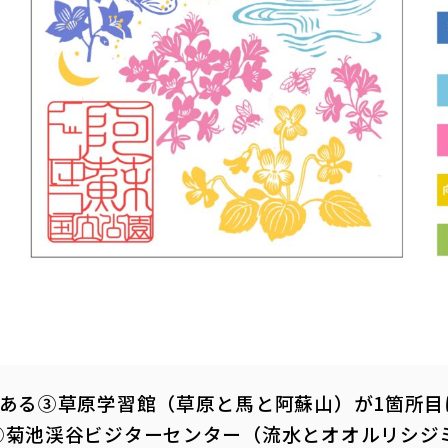
にある③草原学習館（草原と馬と阿蘇山）が1箇所目
④菊池渓谷ビジターセンター（流水とオオルリシジ