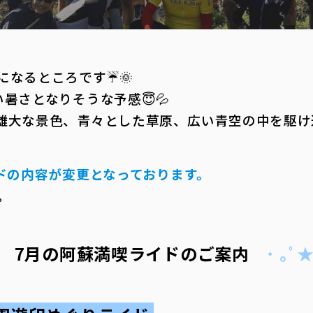
になるところです☔🌞
暑さとなりそうな予感😇💦
雄大な景色、青々とした草原、広い青空の中を駆け
イドの内容が変更となっております。
。
7月の阿蘇満喫ライドのご案内
･ ｡ﾟ