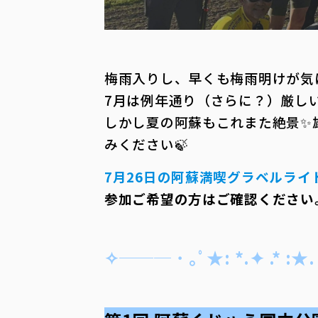
梅雨入りし、早くも梅雨明けが気
7月は例年通り（さらに？）厳しい
しかし夏の阿蘇もこれまた絶景✨
みください🍃
7月26日の阿蘇満喫グラベルラ
参加ご希望の方はご確認ください
✧─── ･ ｡ﾟ★: *.✦ .* :★.