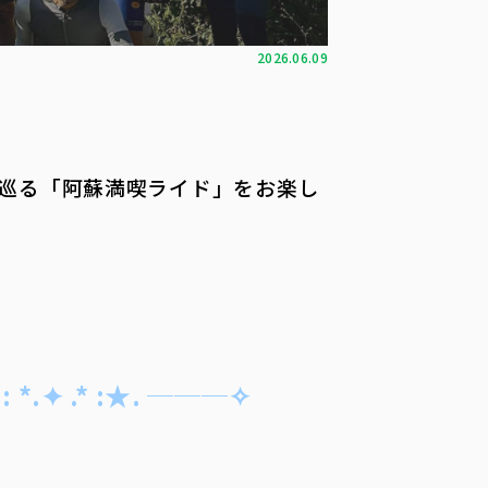
2026.06.09
巡る「阿蘇満喫ライド」をお楽し
★: *.✦ .* :★. ───✧