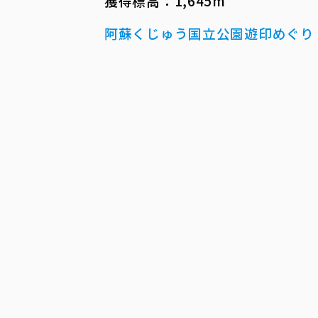
獲得標高：1,645m
阿蘇くじゅう国立公園遊印めぐり 菊池