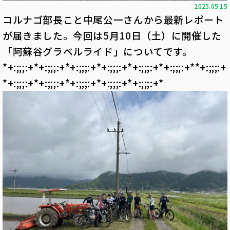
2025.05.15
コルナゴ部長こと中尾公一さんから最新レポート
が届きました。今回は5月10日（土）に開催した
「阿蘇谷グラベルライド」についてです。
*+:;;;:+*+:;;;:+*+:;;;:+*+:;;;:+*+:;;;:+*+:;;;:+**+:;;;:+
*+:;;;:+*+:;;;:+*+:;;;:+*+:;;;:+*+:;;;:+*