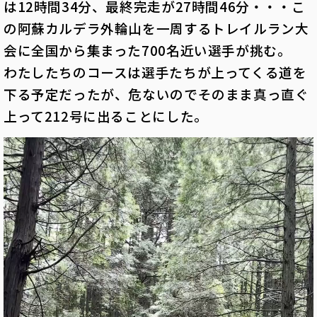
は12時間34分、最終完走が27時間46分・・・こ
の阿蘇カルデラ外輪山を一周するトレイルラン大
会に全国から集まった700名近い選手が挑む。
わたしたちのコースは選手たちが上ってくる道を
下る予定だったが、危ないのでそのまま真っ直ぐ
上って212号に出ることにした。
動
画
プ
レ
ー
ヤ
ー