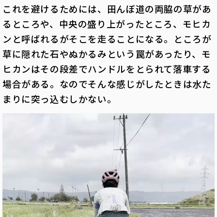
これを避けるためには、田んぼ道の両脇の草があ
るところや、中央の盛り上がったところ、モヒカ
ンと呼ばれるがそこを走ることになる。ところが
草に隠れた石やぬかるみという罠があったり、モ
ヒカンはその段差でハンドルをとられて落車する
場合がある。なのでそんな感じがしたときは水た
まりに突っ込むしかない。
動
画
プ
レ
ー
ヤ
ー