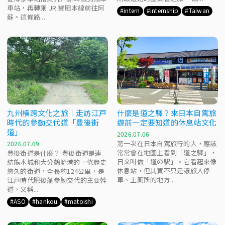
車站，再轉乘 JR 豐肥本線前往阿
intern
internship
Taiwan
蘇。這條路...
九州橫跨文化之旅｜走訪江戸
什麼是道之驛？來日本自駕旅
時代的參勤交代道「豊後街
遊前一定要知道的休息站文化
道」
2026.07.06
第一次在日本自駕旅行的人，應該
2026.07.09
常常會在地圖上看到「道之驛」，
豊後街道是什麼？ 豊後街道是連
日文叫做「道の駅」。它看起來像
結熊本城和大分鶴崎港的一條歷史
休息站，但其實不只是讓旅人停
悠久的街道，全長約124公里，是
車、上廁所的地方...
江戸時代肥後藩參勤交代的主要幹
道，又稱...
ASO
hankou
matoishi