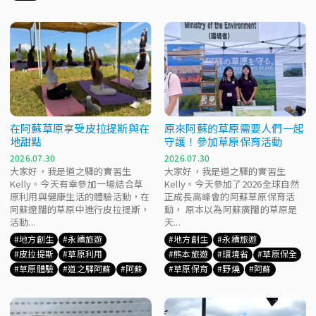
在阿蘇草原享受皮拉提斯與在
原來阿蘇的草原需要人們一起
地甜點
守護！參加草原保育活動
2026.07.30
2026.07.30
大家好，我是道之驛的實習生
大家好，我是道之驛的實習生
Kelly。今天有幸參加一場結合草
Kelly。今天參加了2026全球自然
原利用與健康生活的體驗活動，在
正成長高峰會的阿蘇草原保育活
阿蘇遼闊的草原中進行皮拉提斯，
動， 原本以為阿蘇廣闊的草原是
活動...
天...
地方創生
永續旅遊
地方創生
永續旅遊
皮拉提斯
草原利用
熊本旅遊
環境省
草原保全
草原體驗
道之驛阿蘇
阿蘇
草原保育
野燒
阿蘇