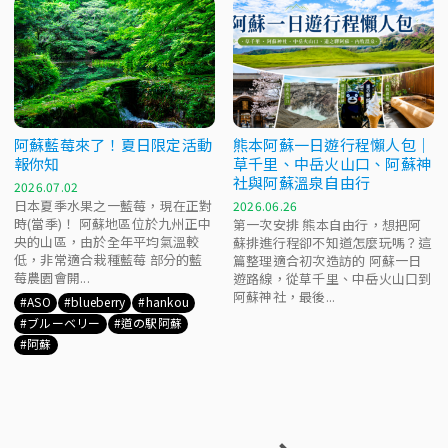
阿蘇藍莓來了！夏日限定活動
熊本阿蘇一日遊行程懶人包｜
報你知
草千里、中岳火山口、阿蘇神
社與阿蘇溫泉自由行
2026.07.02
日本夏季水果之一藍莓，現在正對
2026.06.26
時(當季)！ 阿蘇地區位於九州正中
第一次安排 熊本自由行，想把阿
央的山區，由於全年平均氣溫較
蘇排進行程卻不知道怎麼玩嗎？這
低，非常適合栽種藍莓 部分的藍
篇整理適合初次造訪的 阿蘇一日
莓農園會開...
遊路線，從草千里、中岳火山口到
阿蘇神社，最後...
ASO
blueberry
hankou
ブルーベリー
道の駅阿蘇
阿蘇