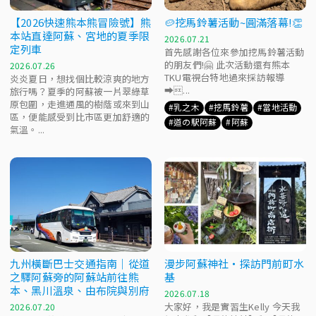
【2026快速熊本熊冒險號】熊
🥔挖馬鈴薯活動~圓滿落幕!👏
本站直達阿蘇、宮地的夏季限
2026.07.21
定列車
首先感謝各位來參加挖馬鈴薯活動
的朋友們!🤗 此次活動還有熊本
2026.07.26
TKU電視台特地過來採訪報導
炎炎夏日，想找個比較涼爽的地方
➡...
旅行嗎？夏季的阿蘇被一片翠綠草
原包圍，走進通風的樹蔭或來到山
乳之木
挖馬鈴薯
當地活動
區，便能感受到比市區更加舒適的
道の駅阿蘇
阿蘇
氣溫。...
九州橫斷巴士交通指南｜從道
漫步阿蘇神社・探訪門前町水
之驛阿蘇旁的阿蘇站前往熊
基
本、黑川溫泉、由布院與別府
2026.07.18
大家好，我是實習生Kelly 今天我
2026.07.20