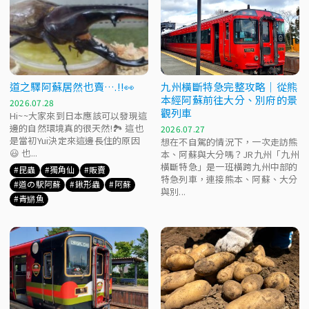
道之驛阿蘇居然也賣….‼️👀
九州橫斷特急完整攻略｜從熊
本經阿蘇前往大分、別府的景
2026.07.28
觀列車
Hi~~大家來到日本應該可以發現這
邊的自然環境真的很天然!🏞 這也
2026.07.27
是當初Yui決定來這邊長住的原因
想在不自駕的情況下，一次走訪熊
😃 也...
本、阿蘇與大分嗎？JR九州「九州
橫斷特急」是一班橫跨九州中部的
昆蟲
獨角仙
販賣
特急列車，連接熊本、阿蘇、大分
道の駅阿蘇
鍬形蟲
阿蘇
與別...
青鱂魚