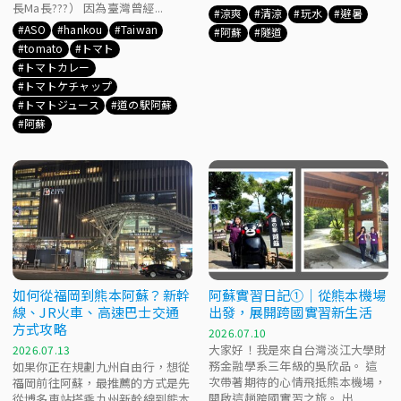
長Ma長???） 因為臺灣曾經...
涼爽
清涼
玩水
避暑
ASO
hankou
Taiwan
阿蘇
隧道
tomato
トマト
トマトカレー
トマトケチャップ
トマトジュース
道の駅阿蘇
阿蘇
如何從福岡到熊本阿蘇？新幹
阿蘇實習日記①｜從熊本機場
線、JR火車、高速巴士交通
出發，展開跨國實習新生活
方式攻略
2026.07.10
大家好！我是來自台灣淡江大學財
2026.07.13
務金融學系三年級的吳欣品。 這
如果你正在規劃九州自由行，想從
次帶著期待的心情飛抵熊本機場，
福岡前往阿蘇，最推薦的方式是先
開啟這趟跨國實習之旅。 出...
從博多車站搭乘九州新幹線到熊本