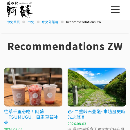
中文首頁
中文
中文部落格
Recommendations ZW
Recommendations ZW
往草千里必吃！阿蘇
🪨~二重峠石疊道~來趟歷史時
「TSUMUGU」自家草莓冰
光之旅💊
🍓
2026.08.03
Hi,我是Yui👋 今天跟大家介紹在阿
2026.08.05