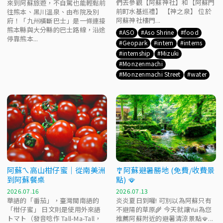
們去參觀【阿蘇神社】和【阿蘇門
來到阿蘇旅遊，不自駕也能輕鬆前
前町水基巡禮】 【神之泉】 位於
往熊本、黑川溫泉、由布院及別
阿蘇神社樓門...
府！「九州橫斷巴士」是一條連接
熊本縣與大分縣的巴士路線，沿途
ASO
Aso Shrine
food
停靠熊本...
Geopark
intern
interns
internship
Mizuki
Monzenmachi
Monzenmachi Street
water
阿蘇ㄟ高山柑仔蜜｜從南美洲
🎐阿蘇避暑勝地 (免費/收費景
到阿蘇餐桌
點) 🪭
2026.07.16
2026.07.13
華語的「番茄」，臺灣閩南語的
炎炎夏日到囉! 可別以為阿蘇只有
「柑仔蜜」 日文則是使用外來語
不避陽的草原🌾 今天就讓Yui為您
トマト（發音唸作 Tall-Ma-Tall，
推薦阿蘇附近的避暑清涼景點🪭...