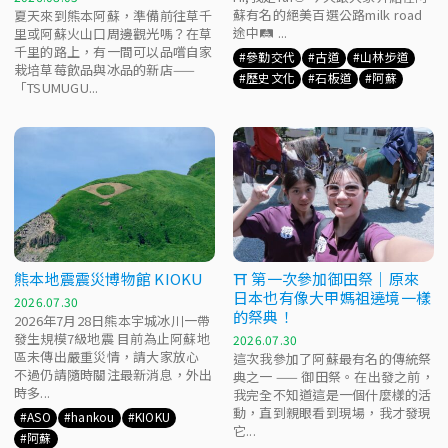
蘇有名的絕美百選公路milk road
夏天來到熊本阿蘇，準備前往草千
途中🛤️ ...
里或阿蘇火山口周邊觀光嗎？在草
千里的路上，有一間可以品嚐自家
參勤交代
古道
山林步道
栽培草莓飲品與冰品的新店——
歷史文化
石板道
阿蘇
「TSUMUGU...
熊本地震震災博物館 KIOKU
⛩️ 第一次參加御田祭｜原來
日本也有像大甲媽祖遶境一樣
2026.07.30
的祭典！
2026年7月28日熊本宇城冰川一帶
發生規模7級地震 目前為止阿蘇地
2026.07.30
區未傳出嚴重災情，請大家放心
這次我參加了阿蘇最有名的傳統祭
不過仍請隨時關注最新消息，外出
典之一 —— 御田祭。在出發之前，
時多...
我完全不知道這是一個什麼樣的活
動，直到親眼看到現場，我才發現
ASO
hankou
KIOKU
它...
阿蘇