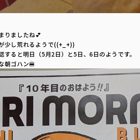
まりましたね💕
し荒れるようで((+_+))
認すると明日（5月2日）と5日、6日のようです。
な朝ゴハン🍔