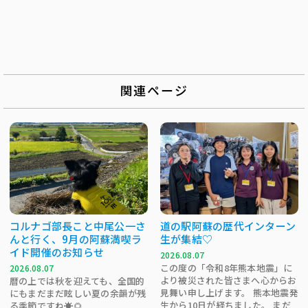
関連ページ
コルナゴ部長こと中尾公一さ
道の駅阿蘇の歴代インターン
んと行く、9月の阿蘇満喫ラ
生が集結♡
イド開催のお知らせ
2026.08.07
この度の「令和8年熊本地震」に
2026.08.07
より被災された皆さまへ心からお
暦の上では秋を迎えても、全国的
見舞い申し上げます。 熊本地震発
にもまだまだ眩しい夏の余韻が残
生から10日が経ちました。 まだ
る季節ですね☀️🌻 ...