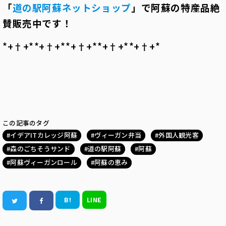
「
道の駅阿蘇ネットショップ
」で阿蘇の特産品絶
賛販売中です！
*+†+*――*+†+*――*+†+*――*+†+*――*+†+*
この記事のタグ
イデアITカレッジ阿蘇
ヴィーガン弁当
外国人観光客
森のごちそうサンド
道の駅阿蘇
阿蘇
阿蘇ヴィーガンロール
阿蘇の恵み
B!
LINE