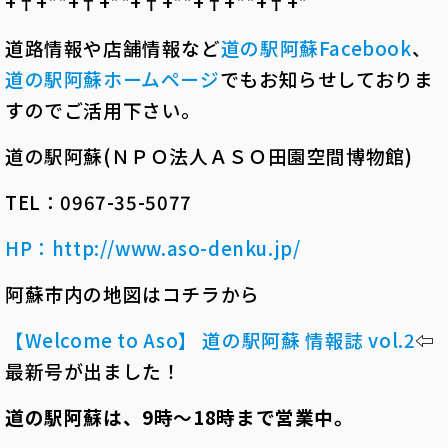
+†+*――*+†+*――*+†+*――*+†+*――*+†+*――
道路情報や店舗情報など
道の駅阿蘇Facebook
、
道の駅阿蘇ホームページ
でもお知らせしておりま
すのでご活用下さい。
道の駅阿蘇
(
ＮＰＯ法人ＡＳＯ田園空間博物館
)
TEL
：
0967-35-5077
HP：
http://www.aso-denku.jp/
阿蘇市内の地図はコチラから
【Welcome to Aso】 道の駅阿蘇 情報誌 vol.2
⇦
最新号が出ました！
道の駅阿蘇は、
9
時～
18
時まで営業中。