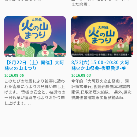
まだ余震...
【8月22日（土）開催】大阿
8/22(六) 15:00~20:30 大阿
蘇火の山まつり
蘇火之山祭典-復興震災-💝
2026.08.06
2026.08.03
このたびの地震により被害に遭わ
今年的「大阿蘇火之山祭典 」預
れた皆様に心よりお見舞い申し上
計照常舉行, 但是由於熊本地震的
げます。 皆様の安全と、被災地の
關係,已取消煙火施放。 另外,這次
一日も早い復興を心よりお祈り申
祭典也會擺設賑災捐款箱&#x...
し上げます。...