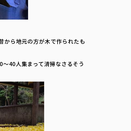
昔から地元の方が木で作られたも
0～40人集まって清掃なさるそう