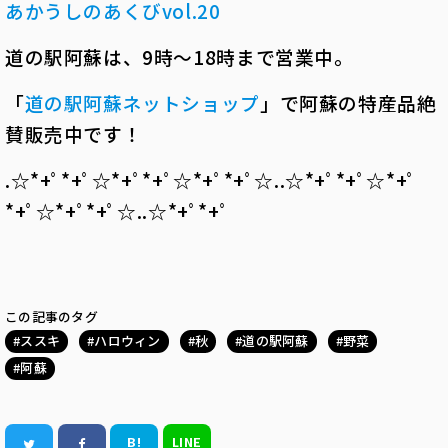
あかうしのあくびvol.20
道の駅阿蘇は、9時～18時まで営業中。
「
道の駅阿蘇ネットショップ
」で阿蘇の特産品絶
賛販売中です！
.☆*+ﾟ*+ﾟ☆*+ﾟ*+ﾟ☆*+ﾟ*+ﾟ☆..☆*+ﾟ*+ﾟ☆*+ﾟ
*+ﾟ☆*+ﾟ*+ﾟ☆..☆*+ﾟ*+ﾟ
この記事のタグ
ススキ
ハロウィン
秋
道の駅阿蘇
野菜
阿蘇
B!
LINE