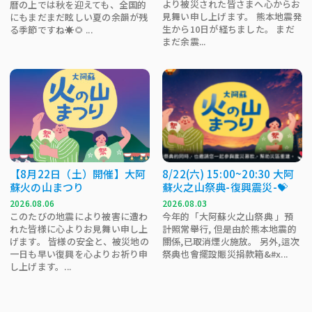
より被災された皆さまへ心からお
暦の上では秋を迎えても、全国的
見舞い申し上げます。 熊本地震発
にもまだまだ眩しい夏の余韻が残
生から10日が経ちました。 まだ
る季節ですね☀️🌻 ...
まだ余震...
【8月22日（土）開催】大阿
8/22(六) 15:00~20:30 大阿
蘇火の山まつり
蘇火之山祭典-復興震災-💝
2026.08.06
2026.08.03
このたびの地震により被害に遭わ
今年的「大阿蘇火之山祭典 」預
れた皆様に心よりお見舞い申し上
計照常舉行, 但是由於熊本地震的
げます。 皆様の安全と、被災地の
關係,已取消煙火施放。 另外,這次
一日も早い復興を心よりお祈り申
祭典也會擺設賑災捐款箱&#x...
し上げます。...