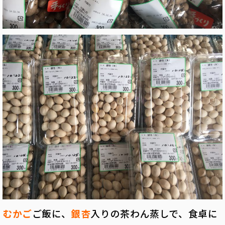
むかご
ご飯に、
銀杏
入りの茶わん蒸しで、食卓に