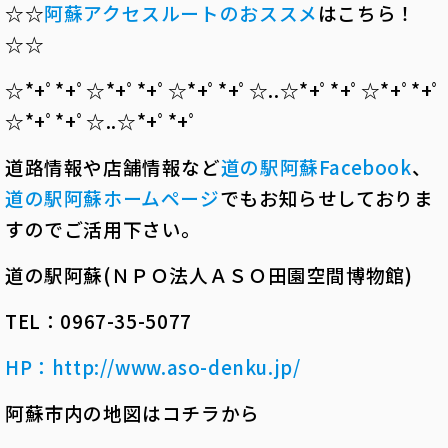
☆☆
阿蘇アクセスルートのおススメ
はこちら！
☆☆
☆*+ﾟ*+ﾟ☆*+ﾟ*+ﾟ☆*+ﾟ*+ﾟ☆..☆*+ﾟ*+ﾟ☆*+ﾟ*+ﾟ
☆*+ﾟ*+ﾟ☆..☆*+ﾟ*+ﾟ
道路情報や店舗情報など
道の駅阿蘇
Facebook
、
道の駅阿蘇ホームページ
でもお知らせしておりま
すのでご活用下さい。
道の駅阿蘇(ＮＰＯ法人ＡＳＯ田園空間博物館)
TEL：0967-35-5077
HP
：
http://www.aso-denku.jp/
阿蘇市内の地図はコチラから