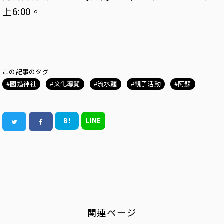
上6:00。
この記事のタグ
國造神社
文化導覽
流水麵
親子活動
阿蘇
B!
LINE
関連ページ