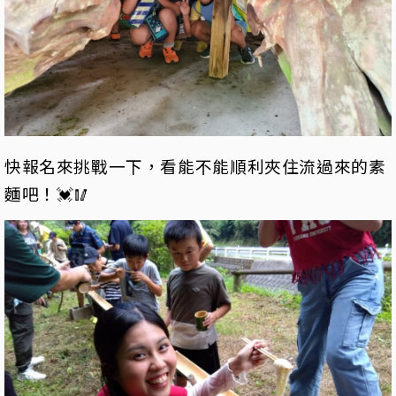
快報名來挑戰一下，看能不能順利夾住流過來的素
麵吧！💓🥢