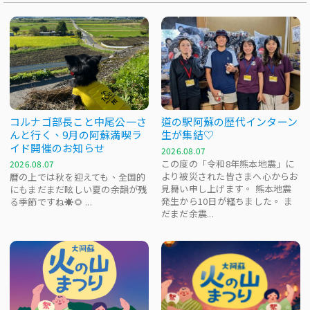
コルナゴ部長こと中尾公一さ
道の駅阿蘇の歴代インターン
んと行く、9月の阿蘇満喫ラ
生が集結♡
イド開催のお知らせ
2026.08.07
この度の「令和8年熊本地震」に
2026.08.07
より被災された皆さまへ心からお
暦の上では秋を迎えても、全国的
見舞い申し上げます。 熊本地震
にもまだまだ眩しい夏の余韻が残
発生から10日が経ちました。 ま
る季節ですね☀️🌻 ...
だまだ余震...