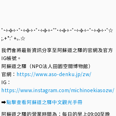
˚˙༓࿇༓˙˚˙༓࿇༓˙˚˙༓࿇༓˙˚˚˙༓࿇༓˙˚˙༓࿇༓˙˚˙༓࿇༓˙˚☆
;.+*:ﾟ+｡.☆
我們會將最新資訊分享至阿蘇道之驛的官網及官方
IG帳號。
阿蘇道之驛（NPO法人田園空間博物館）
官網：
https://www.aso-denku.jp/zw/
IG：
https://www.instagram.com/michinoekiasozw/
➡️
點擊查看阿蘇道之驛中文觀光手冊
阿蘇道之驛的營業時間為：每日的早上09:00至晚