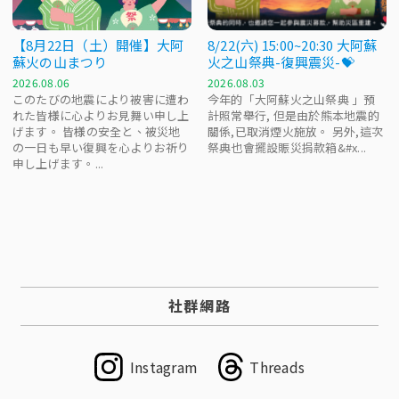
【8月22日（土）開催】大阿
8/22(六) 15:00~20:30 大阿蘇
蘇火の山まつり
火之山祭典-復興震災-💝
2026.08.06
2026.08.03
このたびの地震により被害に遭わ
今年的「大阿蘇火之山祭典 」預
れた皆様に心よりお見舞い申し上
計照常舉行, 但是由於熊本地震的
げます。 皆様の安全と、被災地
關係,已取消煙火施放。 另外,這次
の一日も早い復興を心よりお祈り
祭典也會擺設賑災捐款箱&#x...
申し上げます。...
社群網路
Instagram
Threads