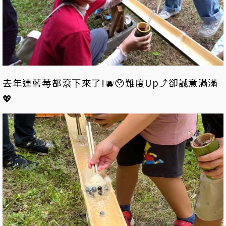
去年連藍莓都滾下來了!🫐😯難度Up⤴️卻誠意滿滿
💖