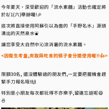
今年夏天，深受歡迎的「流水素麵」活動也確定將
於8/1(六)舉辦囉!🎉
這次將直接使用阿蘇引以為傲的「手野名水」源頭
湧出的天然泉水⛲
讓您享受大自然中沁涼消暑的流水素麵。
<因衛生考量,夾取與吃食的筷子會分開使用喔!!👍>
限額30名, 還沒體驗過的朋友們,一定要把握機會趕
緊手刀報名哦!🙌
特別是小朋友每次都玩得不亦樂乎,留連忘返呢😄
🍜