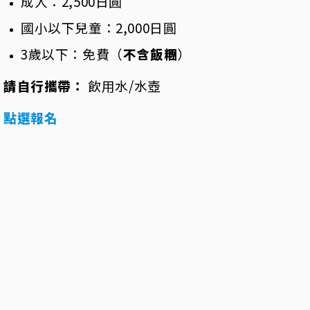
成人：2,500日圓
國小以下兒童：2,000日圓
3歲以下：免費（
不含飯糰
）
請自行攜帶：
飲用水/水壺
點選報名