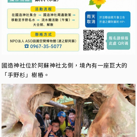
國造神社位於阿蘇神社北側，境內有一座巨大的
「手野杉」樹樁。