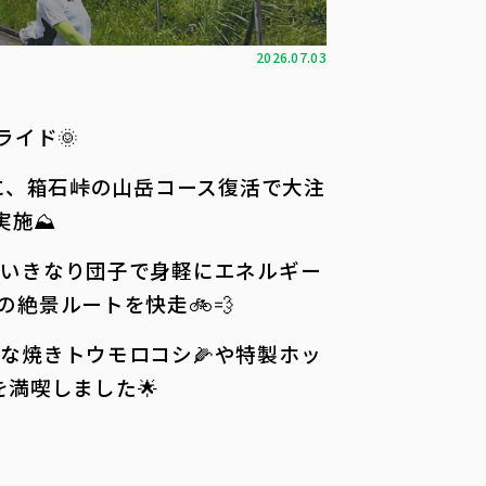
2026.07.03
イド🌞
に、箱石峠の山岳コース復活で大注
施⛰️
やいきなり団子で身軽にエネルギー
絶景ルートを快走🚲💨
な焼きトウモロコシ🌽や特製ホッ
を満喫しました🌟