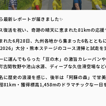
ら最新レポートが届きました✨
復活を祝い、奇跡の晴天に恵まれた81kmの応援ラ
まれた6月28日、九州各地から集まった6名ととも
2026」大分・熊本ステージのコース清掃と試走を実
ーに運んでもらった「豆の木」の激旨カレーパン
町古閑牧野や池山水源、ディープな久住滑空場などの
名に歴史の浪漫を感じ、後半は「阿蘇の森」で甘美
81km・獲得標高1,458mのドラマチックな一日