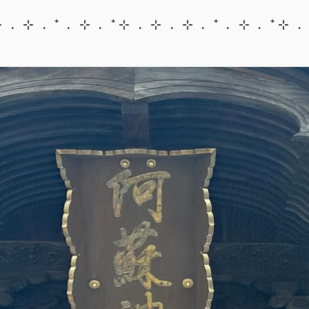
⊹ ﹒ ⊹ ﹒ ⁺ ﹒ ⊹ ﹒ ⁺ ⊹ ﹒ ⊹ ﹒ ⊹ ﹒ ⁺ ﹒ ⊹ ﹒ ⁺ ⊹ ﹒