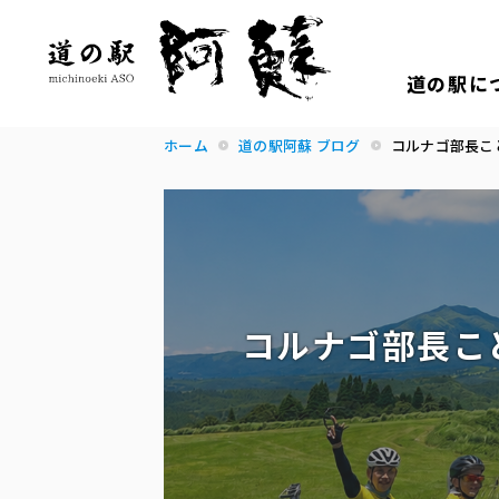
道の駅に
ホーム
道の駅阿蘇 ブログ
コルナゴ部長こ
コルナゴ部長こ