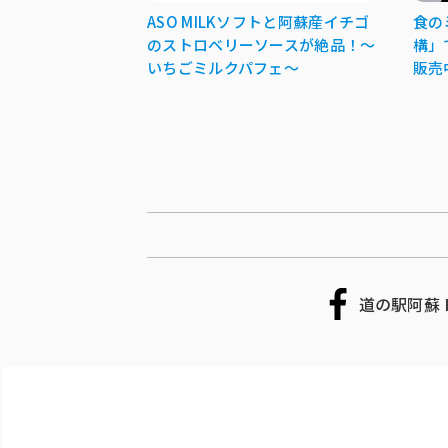
ASO MILKソフトと阿蘇産イチゴ
食の
のストロベリーソースが絶品！～
構」
いちごミルクパフェ～
販売
道の駅阿蘇 F