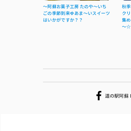
～阿蘇お菓子工房 たのや～いち
秋季
ごの季節到来🍓あま～いスイーツ
クリ
はいかがですか？？
集め
～☆
道の駅阿蘇 F